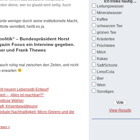
Ich trinke häufig ...
den diene, wer es glaubt wird sellig. Auch
Leitungswasser
Mineralwasser
Kaffee
de weniger durch seine institutionelle Macht,
schwarzen Tee
te vermittelt, heißt es ja.
grünen Tee
olitik“ – Bundespräsident Horst
Kräutertee
azin Focus ein Interview gegeben.
Früchtetee
tner und Frank Thewes
Milch
Kakao
auch ruhig mal zwischen den Zeilen, und nicht
Saft/Schorle
n erwarten
Limo/Cola
Bier
Wein
lt neuem Lebensstil-Entwurf
Sonstiges
rt – „Alles ist machbar!?“
stlose Wähler
raft, Krisenbewältigung
View Results
globale Nachhaltigkeit, Micro-Greens und die
tare »