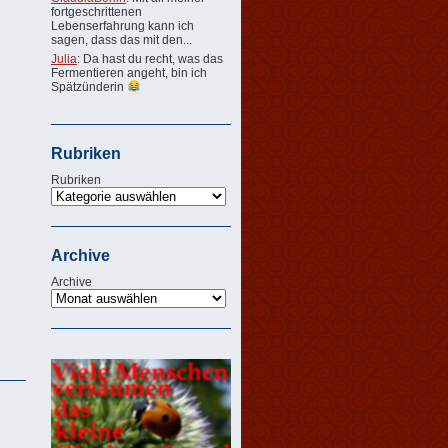
fortgeschrittenen
Lebenserfahrung kann ich
sagen, dass das mit den...
Julia
: Da hast du recht, was das
Fermentieren angeht, bin ich
Spätzünderin
Rubriken
Rubriken
Archive
Archive