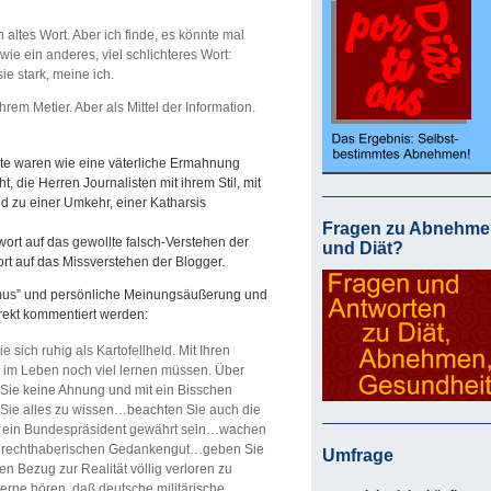
h altes Wort. Aber ich finde, es könnte mal
e ein anderes, viel schlichteres Wort:
 stark, meine ich.
Ihrem Metier. Aber als Mittel der Information.
orte waren wie eine väterliche Ermahnung
t, die Herren Journalisten mit ihrem Stil, mit
nd zu einer Umkehr, einer Katharsis
Fragen zu Abnehme
twort auf das gewollte falsch-Verstehen der
und Diät?
wort auf das Missverstehen der Blogger.
ismus” und persönliche Meinungsäußerung und
rekt kommentiert werden:
sich ruhig als Kartofellheld. Mit Ihren
 im Leben noch viel lernen müssen. Über
 Sie keine Ahnung und mit ein Bisschen
 Sie alles zu wissen…beachten Sie auch die
ür ein Bundespräsident gewährt sein…wachen
en, rechthaberischen Gedankengut…geben Sie
Umfrage
 Bezug zur Realität völlig verloren zu
erne hören, daß deutsche militärische