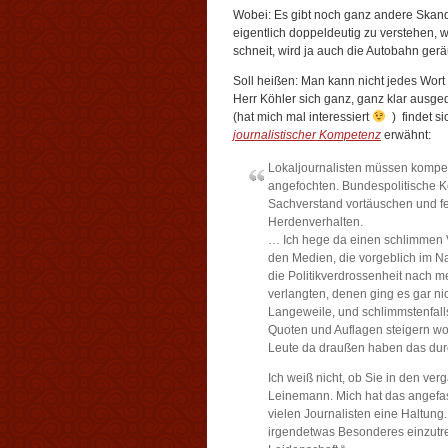
Wobei: Es gibt noch ganz andere Skandal
eigentlich doppeldeutig zu verstehen,
schneit, wird ja auch die Autobahn ge
Soll heißen: Man kann nicht jedes Wor
Herr Köhler sich ganz, ganz klar ausge
(hat mich mal interessiert
) findet s
journalistischer Kompetenz
erwähnt:
Lokaljournalisten müssen kompeten
angefochten. Bundespolitische
Sachverstand vortäuschen und feh
Herdenverhalten.
… Ich hege da einen schlimmen V
den Medien, die vorgeblich im 
die Politikverdrossenheit nach m
verlangten, denen ging es gar nic
Langeweile, und schlimmstenfalls
Quoten und Auflagen steigern wol
Leute da draußen haben das dur
Ich weiß nicht, ob Sie in den ve
Leinemann. Mich hat das angefass
vielen Journalisten eine Haltung.
irgendetwas Besonderes einzutret