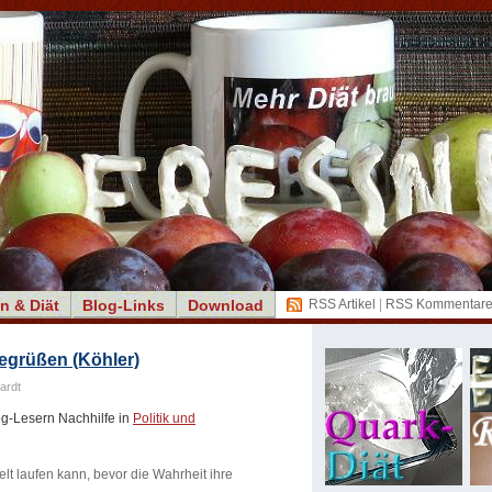
n & Diät
Blog-Links
Download
RSS Artikel
|
RSS Kommentar
 begrüßen (Köhler)
ardt
og-Lesern Nachhilfe in
Politik und
lt laufen kann, bevor die Wahrheit ihre