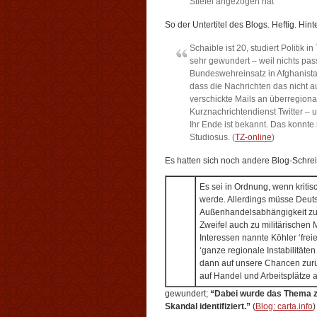
Stiefel angezogen hat
So der Untertitel des Blogs. Heftig. Hin
Schaible ist 20, studiert Politik 
sehr gewundert – weil nichts pas
Bundeswehreinsatz in Afghanistan
dass die Nachrichten das nicht au
verschickte Mails an überregion
Kurznachrichtendienst Twitter – u
Ihr Ende ist bekannt. Das konnte
Studiosus. (
TZ-online
)
Es hatten sich noch andere Blog-Schrei
Es sei in Ordnung, wenn kritisc
werde. Allerdings müsse Deuts
Außenhandelsabhängigkeit zur
Zweifel auch zu militärischen Mi
Interessen nannte Köhler ‘frei
‘ganze regionale Instabilitäten
dann auf unsere Chancen zurü
auf Handel und Arbeitsplätze 
gewundert;
“Dabei wurde das Thema zu
Skandal identifiziert.”
(
Blog: carta.info
)