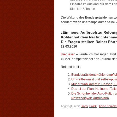
Einsätze im Ausland nur dem Frie
Sie Herr Schaible.
Die Wirkung des Bundespräsidenten wür
sondern wenn überhaupt, durch seine Wor
„Ein neuer Aufbruch zu Reformp
Köhler hat dem Nachrichtenmag
Die Fragen stellten Rainer Pör
22.03.2010
Hier lesen
– würde ich mal sagen. Und 
zu viel Kompetenz bei den Journaliste
Related posts:
Bundespräsident Köhler empfieh
Umweltbewusst und selbstoptimie
Müder Wahlkampf in Hessen, Lu
Das ist der Plan: Hoffnung, Tatk
Die Schönheit der Agro-Kultur, 
Notwendigkeit, aufzustehn
Abgelegt unter:
Blogs
,
Politik
|
Keine Kommen