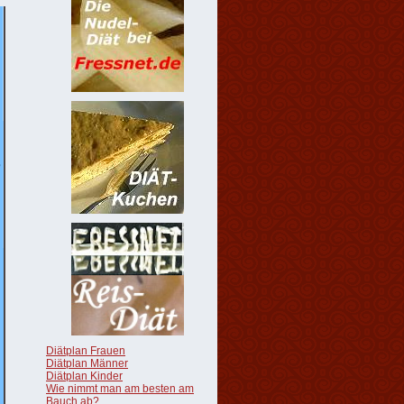
Diätplan Frauen
Diätplan Männer
Diätplan Kinder
Wie nimmt man am besten am
Bauch ab?