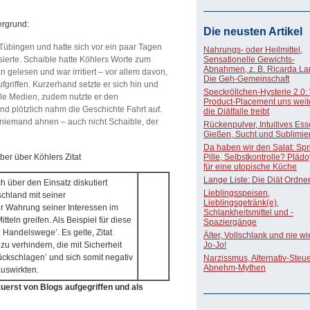
tergrund:
Die neusten Artikel
in Tübingen und hatte sich vor ein paar Tagen
Nahrungs- oder Heilmittel,
sierte. Schaible hatte Köhlers Worte zum
Sensationelle Gewichts-
Abnahmen, z. B. Ricarda La
 gelesen und war irritiert – vor allem davon,
Die Geh-Gemeinschaft
fgriffen. Kurzerhand setzte er sich hin und
Speckröllchen-Hysterie 2.0:
ale Medien, zudem nutzte er den
Product-Placement uns weite
nd plötzlich nahm die Geschichte Fahrt auf.
die Diätfalle treibt
 niemand ahnen – auch nicht Schaible, der
Rückenpulver, Intuitives Ess
Gießen, Sucht und Sublimie
Da haben wir den Salat: Spri
ber über Köhlers Zitat
Pille, Selbstkontrolle? Pläd
für eine utopische Küche
Lange Liste: Die Diät Ordne
h über den Einsatz diskutiert
Lieblingsspeisen,
chland mit seiner
Lieblingsgetränk(e),
 Wahrung seiner Interessen im
Schlankheitsmittel und -
tteln greifen. Als Beispiel für diese
Spaziergänge
e Handelswege’. Es gelte, Zitat
Älter, Vollschlank und nie w
 zu verhindern, die mit Sicherheit
Jo-Jo!
ckschlagen’ und sich somit negativ
Narzissmus, Alternativ-Steue
Abnehm-Mythen
auswirkten.
erst von Blogs aufgegriffen und als