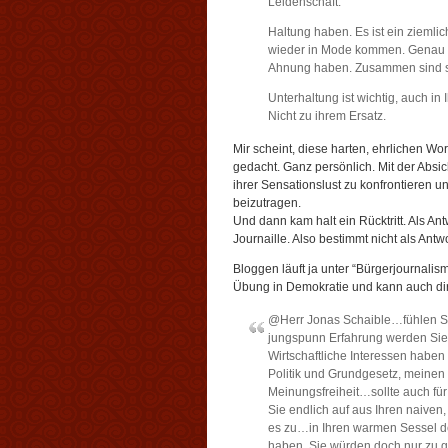
Leidenschaft.“
Haltung haben. Es ist ein ziemlic
wieder in Mode kommen. Genau wi
Ahnung haben. Zusammen sind sie
Unterhaltung ist wichtig, auch in 
Nicht zu ihrem Ersatz.
Mir scheint, diese harten, ehrlichen W
gedacht. Ganz persönlich. Mit der Absich
ihrer Sensationslust zu konfrontieren u
beizutragen.
Und dann kam halt ein Rücktritt. Als An
Journaille. Also bestimmt nicht als Ant
Bloggen läuft ja unter “Bürgerjournal
Übung in Demokratie und kann auch di
@Herr Jonas Schaible…fühlen Sie 
jungspunn Erfahrung werden Sie
Wirtschaftliche Interessen haben
Politik und Grundgesetz, meinen
Meinungsfreiheit…sollte auch f
Sie endlich auf aus Ihren naiv
es zu…in Ihren warmen Sessel den
haben. Sie würden doch nur zu g