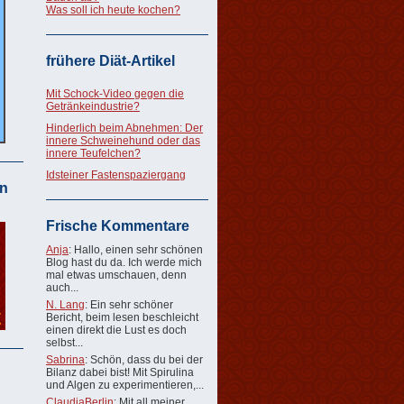
Was soll ich heute kochen?
frühere Diät-Artikel
Mit Schock-Video gegen die
Getränkeindustrie?
Hinderlich beim Abnehmen: Der
innere Schweinehund oder das
innere Teufelchen?
Idsteiner Fastenspaziergang
n
Frische Kommentare
Anja
: Hallo, einen sehr schönen
Blog hast du da. Ich werde mich
mal etwas umschauen, denn
auch...
N. Lang
: Ein sehr schöner
Bericht, beim lesen beschleicht
einen direkt die Lust es doch
selbst...
Sabrina
: Schön, dass du bei der
Bilanz dabei bist! Mit Spirulina
und Algen zu experimentieren,...
ClaudiaBerlin
: Mit all meiner