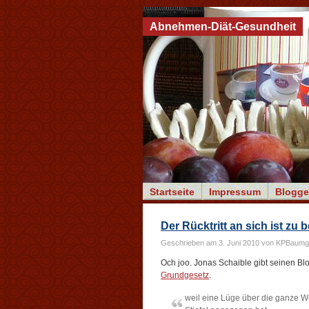
Abnehmen-Diät-Gesundheit
Startseite
Impressum
Blogge
Der Rücktritt an sich ist zu
Geschrieben am 3. Juni 2010 von KPBaumg
Och joo. Jonas Schaible gibt seinen Bl
Grundgesetz
.
weil eine Lüge über die ganze We