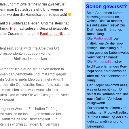
e, und “im Zweifel” heißt “im Zweifel”, ist
 wenn man Deutsch versteht. Und wenn es
räumt, werden die Handelswege freigemacht
t auf die Goldwaage legen. Und meistens hat
drückt:
Hier
nachzulesen. Gesundheitspolitik
ich im Zusammenhang mit
Familienpolitik
und
t sein, sonst wird ihre Arbeit vor Ort
 Korrespondenten dagegen können
lende Urteilskraft verstecken im
erdacht: Ich glaube, vielen von denen in
Namen der Demokratie und im Kampf gegen
ehr Schärfe, mehr Ideologie, mehr Angriff
ht um die Demokratie: Bestenfalls hatten sie
 vermissten sie etwas, womit sie ihre
lten. Und wissen Sie was? Ich glaube, viele
chschaut. …
rgangenen Wochen Zeit hatten für Jürgen
t, was ich da las. … „Ich vermisse bei
 Damit meine ich: Ernsthaftigkeit. Für
en, es wichtig zu finden. Ich vermisse