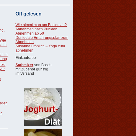
Oft gelesen
Wie nimmt man am Besten ab?
Abnehmen nach Punkten
ng,
Abnehmen ab 50
Der ideale Ernährungsplan zum
 Wie
Abnehmen
r in
Susanne Fröhlich – Yoga zum
abnehmen
en in
Einkaufstipp
rung
tze,
Stabmixer
von Bosch
oyer
mit Zubehör günstig
im Versand
n
ieder
r,