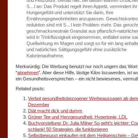
und Fettzufuhr. Genau hier, bei diesen wahren Ursachen
S…l an: Das Produkt regelt ihren Appetit, vermindert ihr
Hungergefühl und unterstützt Sie darin, Ihre
Ernährungsgewohnheiten anzupassen. Gewichtskontrol
reduktion sind mit S…l kein Problem mehr. Das geruch
geschmacksneutrale Granulat aus pflanzlich-natürliche
wird in Trinkflüssigkeit eingenommen, entfaltet seine sa
Quellwirkung im Magen und sorgt so für ein lang anhal
und natürliches Sättigungsgefühl ohne zusätzliche
Kalorienaufnahme.
Merkwürdig: Die Werbung benutzt nur noch ungern das Wor
“
abnehmen
”. Aber diese Hilfe, lästige Kilos lozuwerden, ist 
ein Gesundheitsversprechen – ein nicht bewiesenes, vermut
Related posts:
Verbot gesundheitsbezogener Werbeaussagen ab dem
Dezember
Diät macht dick und dumm
Grüner Tee und Herzgesundheit, Hypertonie, LDL
Buchvorstellung: Dr. Julia Milner So geht’s leichter: Co
schlank! 50 Strategien, die funktionieren
Selbstbewusst einkaufen mit dem Heiligenschein – G