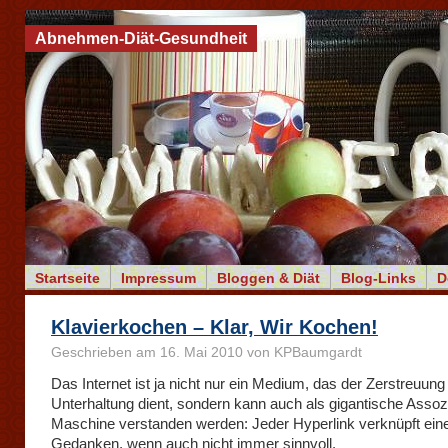
Abnehmen-Diät-Gesundheit
Startseite
Impressum
Bloggen & Diät
Blog-Links
D
Klavierkochen – Klar, Wir Kochen!
Geschrieben am 16. Mai 2010 von KPBaumgardt
Das Internet ist ja nicht nur ein Medium, das der Zerstreuung
Unterhaltung dient, sondern kann auch als gigantische Assoz
Maschine verstanden werden: Jeder Hyperlink verknüpft ein
Gedanken, wenn auch nicht immer sinnvoll.