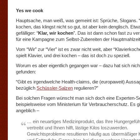
Yes we cook
Hauptsache, man weiß, was gemeint ist: Sprüche, Slogans. “
kochen, das klingst nicht so gut, ist aber kein denglisch. Etw
gefälliger: “
Klar, wir kochen
”. Das ist dann schon fast zu ver
für eine Kampagne zum Selbst-Zubereiten der Hauptmahlzeit
Vom “Wir” zur “Vier” ist es zwar nicht weit, aber “Klavierkoch
spielt Klavier, und drei kochen – das ist doch zu speziell.
Worum es aber eigentlich gegangen war – dazu hat sich nich
gefunden:
“Gibt es irgendwelche Health-claims, die (europaweit) Aussa
bezüglich
Schüssler-Salzen
regulieren?”
Bei solchen Fragen wünscht man sich doch eine Experten-Se
beispielsweise vom Ministerium für Verbraucherschutz. Es g
angeblich –
… ein neuartiges Medizinprodukt, das Ihre Hungergefüh
vertreibt und Ihnen hilft, lästige Kilos loszuwerden.
Gewichtsprobleme resultieren häufig aus übermäßiger K