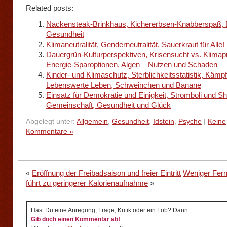
Related posts:
Nackensteak-Brinkhaus, Kichererbsen-Knabberspaß, Di
Gesundheit
Klimaneutralität, Genderneutralität, Sauerkraut für Alle!
Dauergrün-Kulturperspektiven, Krisensucht vs. Klimap
Energie-Sparoptionen, Algen – Nutzen und Schaden
Kinder- und Klimaschutz, Sterblichkeitsstatistik, Käm
Lebenswerte Leben, Schweinchen und Banane
Einsatz für Demokratie und Einigkeit, Stromboli und Sh
Gemeinschaft, Gesundheit und Glück
Abgelegt unter:
Allgemein
,
Gesundheit
,
Idstein
,
Psyche
|
Keine
Kommentare »
«
Eröffnung der Freibadsaison und freier Eintritt
Weniger Fer
führt zu geringerer Kalorienaufnahme
»
Hast Du eine Anregung, Frage, Kritik oder ein Lob? Dann
Gib doch einen Kommentar ab!