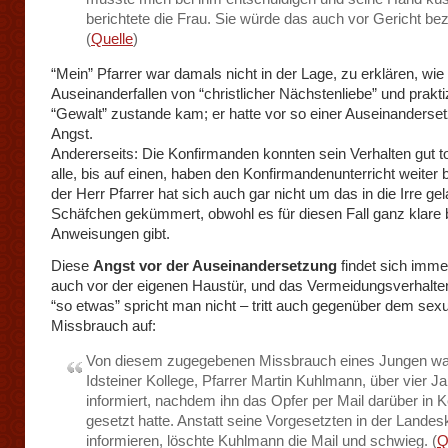
berichtete die Frau. Sie würde das auch vor Gericht be
(
Quelle
)
“Mein” Pfarrer war damals nicht in der Lage, zu erklären, wie
Auseinanderfallen von “christlicher Nächstenliebe” und praktiz
“Gewalt” zustande kam; er hatte vor so einer Auseinanderse
Angst.
Andererseits: Die Konfirmanden konnten sein Verhalten gut to
alle, bis auf einen, haben den Konfirmandenunterricht weiter 
der Herr Pfarrer hat sich auch gar nicht um das in die Irre ge
Schäfchen gekümmert, obwohl es für diesen Fall ganz klare 
Anweisungen gibt.
Diese
Angst vor der Auseinandersetzung
findet sich imme
auch vor der eigenen Haustür, und
das Vermeidungsverhalte
“so etwas” spricht man nicht – tritt auch gegenüber dem sexu
Missbrauch auf:
Von diesem zugegebenen Missbrauch eines Jungen wa
Idsteiner Kollege, Pfarrer Martin Kuhlmann, über vier Ja
informiert, nachdem ihn das Opfer per Mail darüber in K
gesetzt hatte. Anstatt seine Vorgesetzten in der Landes
informieren, löschte Kuhlmann die Mail und schwieg. (
Q