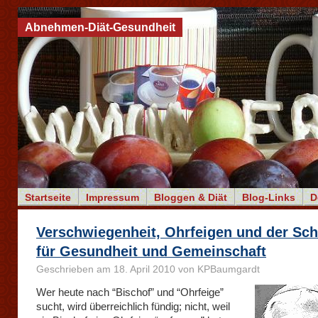
Abnehmen-Diät-Gesundheit
Startseite
Impressum
Bloggen & Diät
Blog-Links
D
Verschwiegenheit, Ohrfeigen und der Sc
für Gesundheit und Gemeinschaft
Geschrieben am 18. April 2010 von KPBaumgardt
Wer heute nach “Bischof” und “Ohrfeige”
sucht, wird überreichlich fündig; nicht, weil