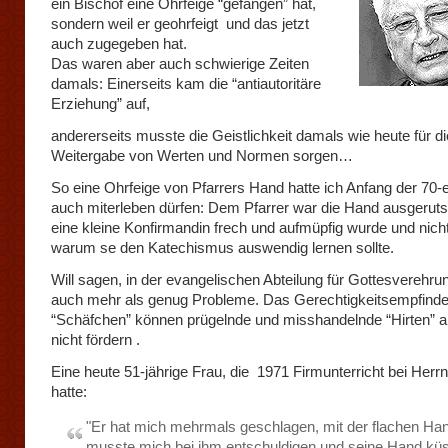
ein Bischof eine Ohrfeige “gefangen” hat,
sondern weil er geohrfeigt und das jetzt
auch zugegeben hat.
Das waren aber auch schwierige Zeiten
damals: Einerseits kam die “antiautoritäre
Erziehung” auf,
andererseits musste die Geistlichkeit damals wie heute für di
Weitergabe von Werten und Normen sorgen…
So eine Ohrfeige von Pfarrers Hand hatte ich Anfang der 70-
auch miterleben dürfen: Dem Pfarrer war die Hand ausgerutsc
eine kleine Konfirmandin frech und aufmüpfig wurde und nich
warum se den Katechismus auswendig lernen sollte.
Will sagen, in der evangelischen Abteilung für Gottesverehrun
auch mehr als genug Probleme. Das Gerechtigkeitsempfinde
“Schäfchen” können prügelnde und misshandelnde “Hirten” al
nicht fördern .
Eine heute 51-jährige Frau, die 1971 Firmunterricht bei Herr
hatte:
"Er hat mich mehrmals geschlagen, mit der flachen H
musste mich bei ihm entschuldigen und seine Hand kü