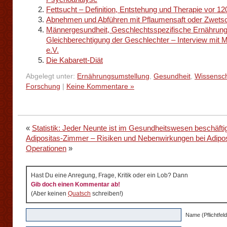
Fettsucht – Definition, Entstehung und Therapie vor 1
Abnehmen und Abführen mit Pflaumensaft oder Zwets
Männergesundheit, Geschlechtsspezifische Ernährun
Gleichberechtigung der Geschlechter – Interview mit
e.V.
Die Kabarett-Diät
Abgelegt unter:
Ernährungsumstellung
,
Gesundheit
,
Wissensch
Forschung
|
Keine Kommentare »
«
Statistik: Jeder Neunte ist im Gesundheitswesen beschäfti
Adipositas-Zimmer – Risiken und Nebenwirkungen bei Adipos
Operationen
»
Hast Du eine Anregung, Frage, Kritik oder ein Lob? Dann
Gib doch einen Kommentar ab!
(Aber keinen
Quatsch
schreiben!)
Name (Pflichtfeld