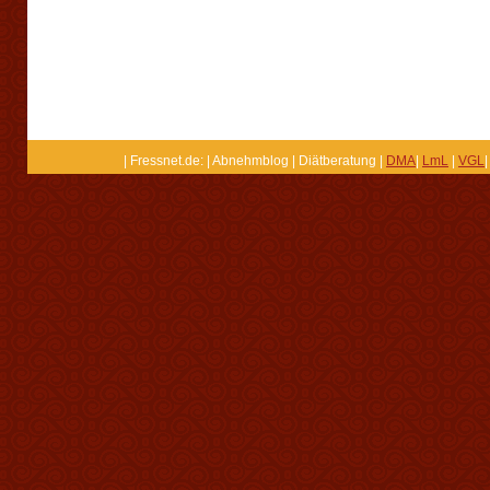
| Fressnet.de: | Abnehmblog | Diätberatung |
DMA
|
LmL
|
VGL