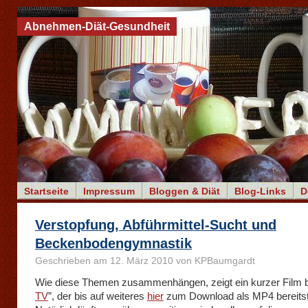
Abnehmen-Diät-Gesundheit
Startseite
Impressum
Bloggen & Diät
Blog-Links
D
Verstopfung, Abführmittel-Sucht und
Beckenbodengymnastik
Geschrieben am 12. März 2010 von KPBaumgardt
Wie diese Themen zusammenhängen, zeigt ein kurzer Film b
TV
”, der bis auf weiteres
hier
zum Download als MP4 bereitst