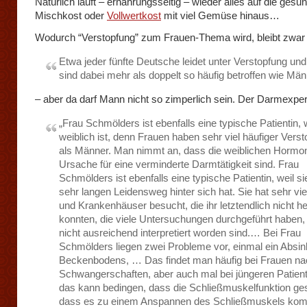
Natürlich läuft – ernährungsseitig – wieder alles auf die gesu
Mischkost oder
Vollwertkost
mit viel Gemüse hinaus…
Wodurch “Verstopfung” zum Frauen-Thema wird, bleibt zwar 
Etwa jeder fünfte Deutsche leidet unter Verstopfung un
sind dabei mehr als doppelt so häufig betroffen wie Män
– aber da darf Mann nicht so zimperlich sein. Der Darmexper
„Frau Schmölders ist ebenfalls eine typische Patientin, w
weiblich ist, denn Frauen haben sehr viel häufiger Vers
als Männer. Man nimmt an, dass die weiblichen Hormo
Ursache für eine verminderte Darmtätigkeit sind. Frau
Schmölders ist ebenfalls eine typische Patientin, weil si
sehr langen Leidensweg hinter sich hat. Sie hat sehr vie
und Krankenhäuser besucht, die ihr letztendlich nicht he
konnten, die viele Untersuchungen durchgeführt haben, 
nicht ausreichend interpretiert worden sind.… Bei Frau
Schmölders liegen zwei Probleme vor, einmal ein Absi
Beckenbodens, … Das findet man häufig bei Frauen na
Schwangerschaften, aber auch mal bei jüngeren Patien
das kann bedingen, dass die Schließmuskelfunktion gest
dass es zu einem Anspannen des Schließmuskels kom