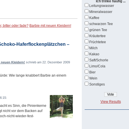
Ich trinke häufig ...
Leitungswasser
Mineralwasser
Kaffee
schwarzen Tee
, bitter oder fade?
Barbie mit neuen Kleidern!
grünen Tee
Kräutertee
Früchtetee
Schoko-Haferflockenplätzchen –
Milch
Kakao
Saft/Schorle
 neuen Kleidern!
schrieb am 22. Dezember 2009
Limo/Cola
Bier
würde: Wie lange knabbert Barbie an einem
Wein
Sonstiges
6:15:
View Results
acht es Sinn, die Pinienkerne
t nicht vor dem Backen auf
och-nicht-wieder-fest-