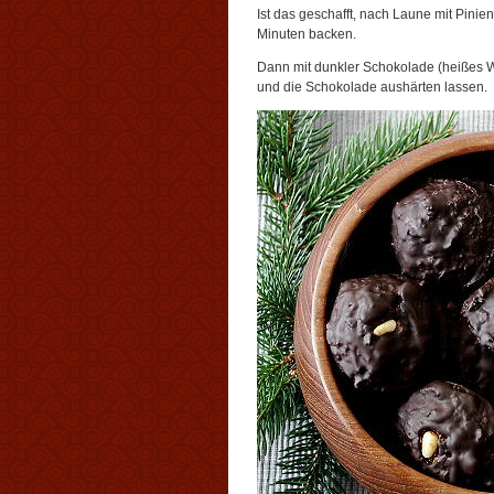
Ist das geschafft, nach Laune mit Pini
Minuten backen.
Dann mit dunkler Schokolade (heißes 
und die Schokolade aushärten lassen.