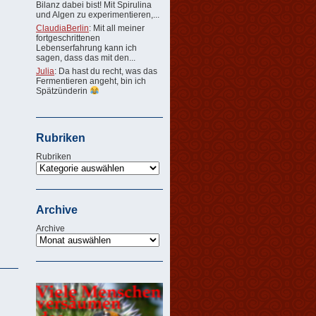
Bilanz dabei bist! Mit Spirulina
und Algen zu experimentieren,...
ClaudiaBerlin
: Mit all meiner
fortgeschrittenen
Lebenserfahrung kann ich
sagen, dass das mit den...
Julia
: Da hast du recht, was das
Fermentieren angeht, bin ich
Spätzünderin
Rubriken
Rubriken
Archive
Archive