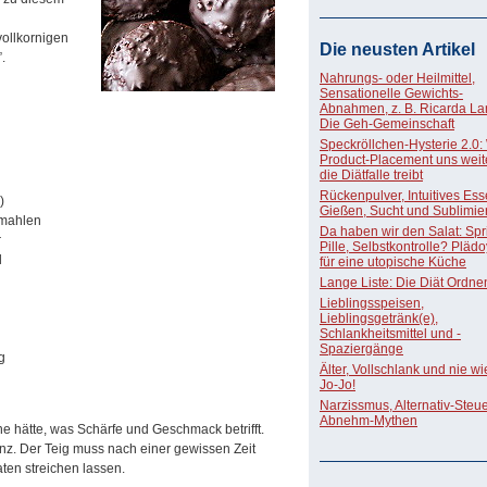
vollkornigen
Die neusten Artikel
.
Nahrungs- oder Heilmittel,
Sensationelle Gewichts-
Abnahmen, z. B. Ricarda La
Die Geh-Gemeinschaft
Speckröllchen-Hysterie 2.0:
Product-Placement uns weite
die Diätfalle treibt
Rückenpulver, Intuitives Ess
)
Gießen, Sucht und Sublimie
gemahlen
Da haben wir den Salat: Spri
r
Pille, Selbstkontrolle? Pläd
l
für eine utopische Küche
Lange Liste: Die Diät Ordne
Lieblingsspeisen,
Lieblingsgetränk(e),
Schlankheitsmittel und -
Spaziergänge
g
Älter, Vollschlank und nie w
Jo-Jo!
Narzissmus, Alternativ-Steue
Abnehm-Mythen
 hätte, was Schärfe und Geschmack betrifft.
nz. Der Teig muss nach einer gewissen Zeit
ten streichen lassen.