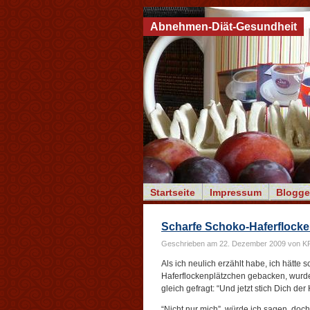
Abnehmen-Diät-Gesundheit
Startseite
Impressum
Blogge
Scharfe Schoko-Haferflocken
Geschrieben am 22. Dezember 2009 von K
Als ich neulich erzählt habe, ich hätte s
Haferflockenplätzchen gebacken, wurde 
gleich gefragt: “Und jetzt stich Dich der
“Nicht nur mich”, würde ich sagen, doc