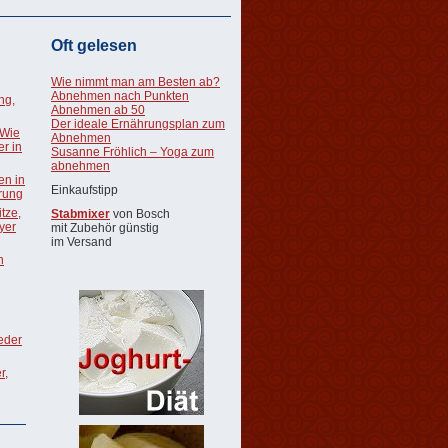
Oft gelesen
Wie nimmt man am Besten ab?
Abnehmen nach Punkten
ng,
Abnehmen ab 50
Der ideale Ernährungsplan zum
 Wie
Abnehmen
r in
Susanne Fröhlich – Yoga zum
abnehmen
en in
Einkaufstipp
rung
tze,
Stabmixer
von Bosch
oyer
mit Zubehör günstig
im Versand
n
ieder
r,