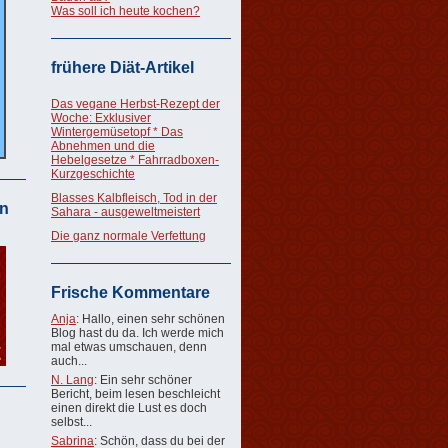
Was soll ich heute kochen?
frühere Diät-Artikel
Das vegane Herbst-Rezept der
Woche: Exklusiver
Wintergemüsetopf * Das
Abnehmen und die
Hebelgesetze * Fahrradboxen-
Kurzgeschichte
Blasses Kalbfleisch, Tod in der
n
Sahara - ausgeweltmeistert
Die ganz normale Verfettung
Frische Kommentare
Anja
: Hallo, einen sehr schönen
Blog hast du da. Ich werde mich
mal etwas umschauen, denn
auch...
N. Lang
: Ein sehr schöner
Bericht, beim lesen beschleicht
einen direkt die Lust es doch
selbst...
Sabrina
: Schön, dass du bei der