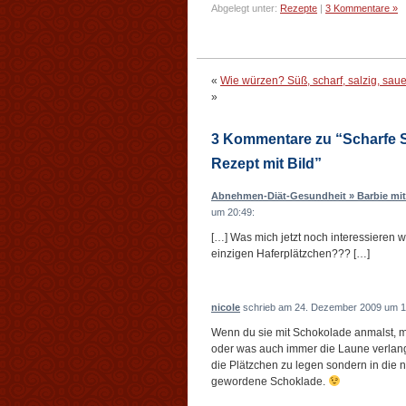
Abgelegt unter:
Rezepte
|
3 Kommentare »
«
Wie würzen? Süß, scharf, salzig, sauer
»
3 Kommentare zu “Scharfe 
Rezept mit Bild”
Abnehmen-Diät-Gesundheit » Barbie mit
um 20:49:
[…] Was mich jetzt noch interessieren 
einzigen Haferplätzchen??? […]
nicole
schrieb am 24. Dezember 2009 um 1
Wenn du sie mit Schokolade anmalst, m
oder was auch immer die Laune verlang
die Plätzchen zu legen sondern in die n
gewordene Schoklade.