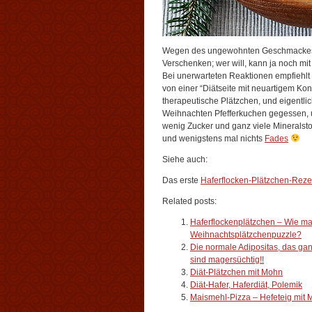
Wegen des ungewohnten Geschmackes si
Verschenken; wer will, kann ja noch mit
Bei unerwarteten Reaktionen empfiehlt
von einer “Diätseite mit neuartigem K
therapeutische Plätzchen, und eigentli
Weihnachten Pfefferkuchen gegessen, 
wenig Zucker und ganz viele Mineralsto
und wenigstens mal nichts
Fades
Siehe auch:
Das erste
Haferflocken-Plätzchen-Reze
Related posts:
Haferflockenplätzchen – Wie ma
Weihnachtsplätzchenpuzzle?
Die normale Adipositas, das ga
sind magersüchtig!!
Diät-Plätzchen mit Mohn
Diät-Hafer, Haferdiät, Polemik
Maismehl-Pizza – Hefeteig mit 