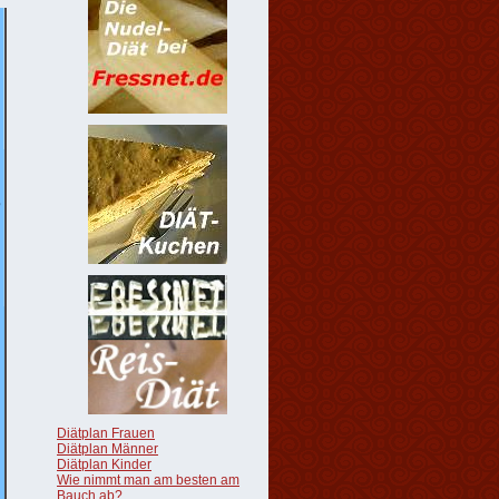
Diätplan Frauen
Diätplan Männer
Diätplan Kinder
Wie nimmt man am besten am
Bauch ab?