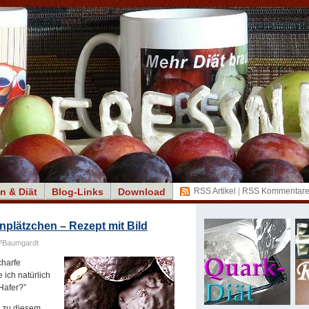
n & Diät
Blog-Links
Download
RSS Artikel
|
RSS Kommentar
plätzchen – Rezept mit Bild
PBaumgardt
charfe
ich natürlich
 Hafer?”
h zu diesem