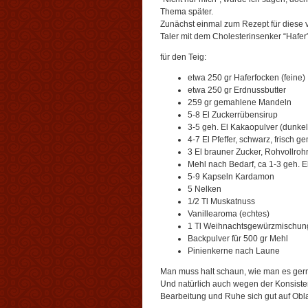
Thema später.
Zunächst einmal zum Rezept für diese 
Taler mit dem Cholesterinsenker “Hafer”
für den Teig:
etwa 250 gr Haferfocken (feine)
etwa 250 gr Erdnussbutter
259 gr gemahlene Mandeln
5-8 El Zuckerrübensirup
3-5 geh. El Kakaopulver (dunkel
4-7 El Pfeffer, schwarz, frisch 
3 El brauner Zucker, Rohvollroh
Mehl nach Bedarf, ca 1-3 geh. E
5-9 Kapseln Kardamon
5 Nelken
1/2 Tl Muskatnuss
Vanillearoma (echtes)
1 Tl Weihnachtsgewürzmischun
Backpulver für 500 gr Mehl
Pinienkerne nach Laune
Man muss halt schaun, wie man es gerne
Und natürlich auch wegen der Konsiste
Bearbeitung und Ruhe sich gut auf Obla