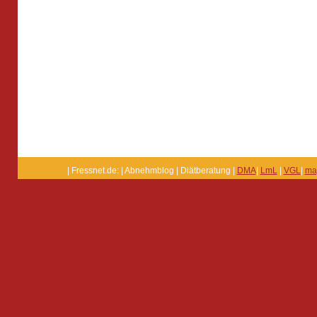
| Fressnet.de: | Abnehmblog | Diätberatung |
DMA
|
LmL
|
VGL
|
ma