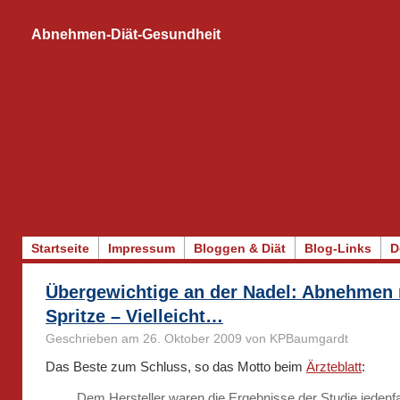
Abnehmen-Diät-Gesundheit
Startseite
Impressum
Bloggen & Diät
Blog-Links
D
Übergewichtige an der Nadel: Abnehmen 
Spritze – Vielleicht…
Geschrieben am 26. Oktober 2009 von KPBaumgardt
Das Beste zum Schluss, so das Motto beim
Ärzteblatt
:
Dem Hersteller waren die Ergebnisse der Studie jedenfa