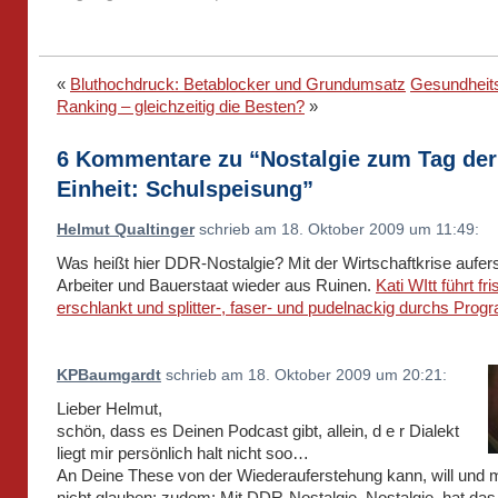
«
Bluthochdruck: Betablocker und Grundumsatz
Gesundheit
Ranking – gleichzeitig die Besten?
»
6 Kommentare zu “Nostalgie zum Tag der
Einheit: Schulspeisung”
Helmut Qualtinger
schrieb am 18. Oktober 2009 um 11:49:
Was heißt hier DDR-Nostalgie? Mit der Wirtschaftkrise aufers
Arbeiter und Bauerstaat wieder aus Ruinen.
Kati WItt führt fr
erschlankt und splitter-, faser- und pudelnackig durchs Prog
KPBaumgardt
schrieb am 18. Oktober 2009 um 20:21:
Lieber Helmut,
schön, dass es Deinen Podcast gibt, allein, d e r Dialekt
liegt mir persönlich halt nicht soo…
An Deine These von der Wiederauferstehung kann, will und 
nicht glauben; zudem: Mit DDR-Nostalgie, Nostalgie, hat d