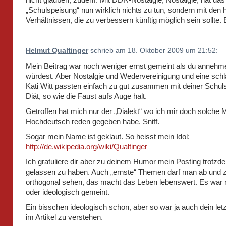
„Schulspeisung“ nun wirklich nichts zu tun, sondern mit den 
Verhältnissen, die zu verbessern künftig möglich sein sollte. E
Helmut Qualtinger
schrieb am 18. Oktober 2009 um 21:52:
Mein Beitrag war noch weniger ernst gemeint als du annehm
würdest. Aber Nostalgie und Wedervereinigung und eine sch
Kati Witt passten einfach zu gut zusammen mit deiner Schul
Diät, so wie die Faust aufs Auge halt.
Getroffen hat mich nur der „Dialekt“ wo ich mir doch solche
Hochdeutsch reden gegeben habe. Sniff.
Sogar mein Name ist geklaut. So heisst mein Idol:
http://de.wikipedia.org/wiki/Qualtinger
Ich gratuliere dir aber zu deinem Humor mein Posting trotzd
gelassen zu haben. Auch „ernste“ Themen darf man ab und 
orthogonal sehen, das macht das Leben lebenswert. Es war 
oder ideologisch gemeint.
Ein bisschen ideologisch schon, aber so war ja auch dein let
im Artikel zu verstehen.