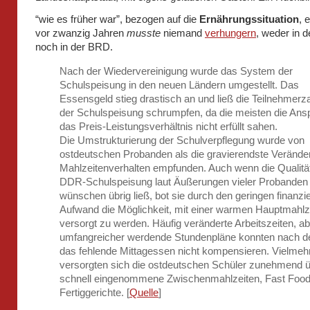
“wie es früher war”, bezogen auf die
Ernährungssituation
, 
vor zwanzig Jahren
musste
niemand
verhungern
, weder in 
noch in der BRD.
Nach der Wiedervereinigung wurde das System der
Schulspeisung in den neuen Ländern umgestellt. Das
Essensgeld stieg drastisch an und ließ die Teilnehmerz
der Schulspeisung schrumpfen, da die meisten die Ans
das Preis-Leistungsverhältnis nicht erfüllt sahen.
Die Umstrukturierung der Schulverpflegung wurde von
ostdeutschen Probanden als die gravierendste Verände
Mahlzeitenverhalten empfunden. Auch wenn die Qualitä
DDR-Schulspeisung laut Äußerungen vieler Probanden
wünschen übrig ließ, bot sie durch den geringen finanzie
Aufwand die Möglichkeit, mit einer warmen Hauptmahlz
versorgt zu werden. Häufig veränderte Arbeitszeiten, a
umfangreicher werdende Stundenpläne konnten nach 
das fehlende Mittagessen nicht kompensieren. Vielmeh
versorgten sich die ostdeutschen Schüler zunehmend 
schnell eingenommene Zwischenmahlzeiten, Fast Foo
Fertiggerichte. [
Quelle
]