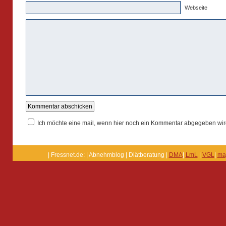
Webseite
Ich möchte eine mail, wenn hier noch ein Kommentar abgegeben wir
| Fressnet.de: | Abnehmblog | Diätberatung |
DMA
|
LmL
|
VGL
|
ma