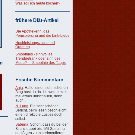
Was soll ich heute kochen?
frühere Diät-Artikel
Die Apothekerin, das
Penispiercing und die Link-Liebe
Hochleistungszucht und
Ordnung
Smoothies - sinnvolles
Trendgetränk oder sinnlose
n
Mode? --- Smoothie des Tages
Frische Kommentare
Anja
: Hallo, einen sehr schönen
Blog hast du da. Ich werde mich
mal etwas umschauen, denn
auch...
N. Lang
: Ein sehr schöner
Bericht, beim lesen beschleicht
einen direkt die Lust es doch
selbst...
Sabrina
: Schön, dass du bei der
Bilanz dabei bist! Mit Spirulina
und Algen zu experimentieren,...