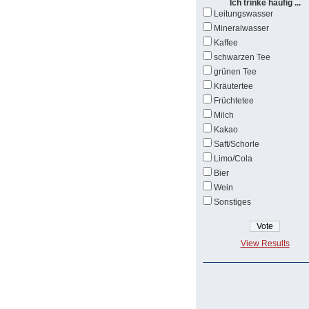
Ich trinke häufig ...
Leitungswasser
Mineralwasser
Kaffee
schwarzen Tee
grünen Tee
Kräutertee
Früchtetee
Milch
Kakao
Saft/Schorle
Limo/Cola
Bier
Wein
Sonstiges
View Results