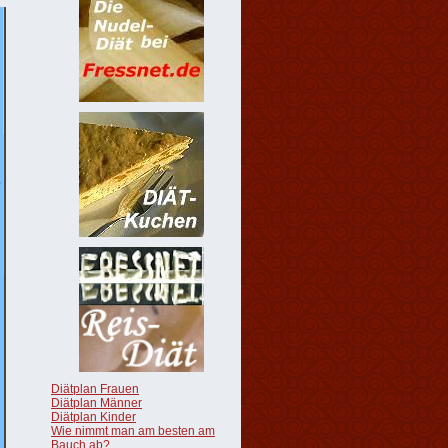
Diätplan Frauen
Diätplan Männer
Diätplan Kinder
Wie nimmt man am besten am
Bauch ab?