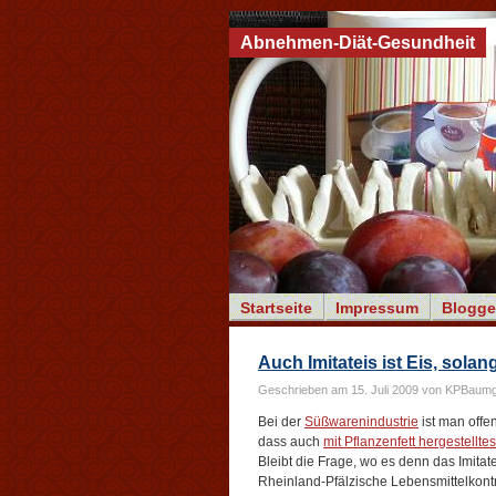
Abnehmen-Diät-Gesundheit
Startseite
Impressum
Blogge
Auch Imitateis ist Eis, solan
Geschrieben am 15. Juli 2009 von KPBaumg
Bei der
Süßwarenindustrie
ist man offen
dass auch
mit Pflanzenfett hergestelltes
Bleibt die Frage, wo es denn das Imitat
Rheinland-Pfälzische Lebensmittelkontr