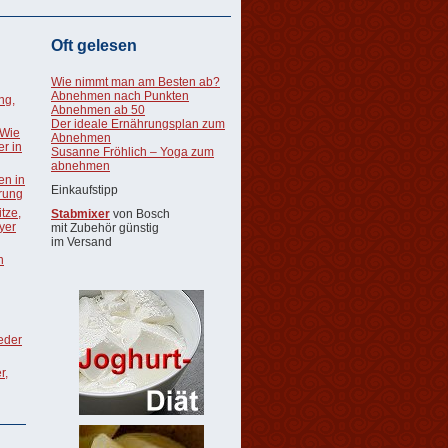
Oft gelesen
Wie nimmt man am Besten ab?
Abnehmen nach Punkten
ng,
Abnehmen ab 50
Der ideale Ernährungsplan zum
 Wie
Abnehmen
r in
Susanne Fröhlich – Yoga zum
abnehmen
en in
Einkaufstipp
rung
tze,
Stabmixer
von Bosch
oyer
mit Zubehör günstig
im Versand
n
ieder
r,