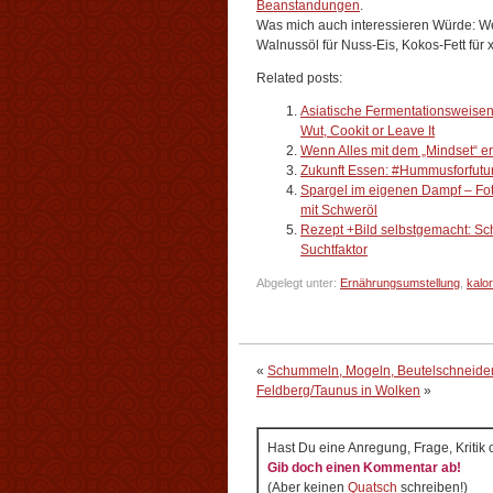
Beanstandungen
.
Was mich auch interessieren Würde: W
Walnussöl für Nuss-Eis, Kokos-Fett für 
Related posts:
Asiatische Fermentationsweisen,
Wut, Cookit or Leave It
Wenn Alles mit dem „Mindset“ erk
Zukunft Essen: #Hummusforfutu
Spargel im eigenen Dampf – Fot
mit Schweröl
Rezept +Bild selbstgemacht: Scha
Suchtfaktor
Abgelegt unter:
Ernährungsumstellung
,
kalo
«
Schummeln, Mogeln, Beutelschneide
Feldberg/Taunus in Wolken
»
Hast Du eine Anregung, Frage, Kritik
Gib doch einen Kommentar ab!
(Aber keinen
Quatsch
schreiben!)