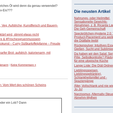
elches Öl wird denn da genau verwendet?
xx-Eis???
Die neusten Artikel
Nahrungs- oder Heilmittel,
Sensationelle Gewichts-
Abnahmen, z. B. Ricarda La
 Veg. Aufstriche, Kunstfleisch und Bauern-
Die Geh-Gemeinschaft
Speckröllchen-Hysterie 2.0:
lärt wird, stimmt etwas nicht
Product-Placement uns weite
re & #Frischesgruenmusssein
die Diätfalle treibt
okunst – Curry-Süßkartoffelpfanne – Freude
Rückenpulver, Intuitives Ess
Gießen, Sucht und Sublimie
rfer Brot- aufstrich, kalorienarm, mit
Da haben wir den Salat: Spri
Pille, Selbstkontrolle? Pläd
für eine utopische Küche
rienarm
|
Keine Kommentare »
Lange Liste: Die Diät Ordne
Lieblingsspeisen,
Lieblingsgetränk(e),
Schlankheitsmittel und -
Spaziergänge
n: Vom Wert des schönen Scheins
Älter, Vollschlank und nie w
Jo-Jo!
Narzissmus, Alternativ-Steue
Abnehm-Mythen
 oder ein Lob? Dann