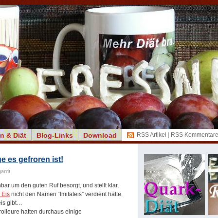
n & Diät
Blog-Links
Download
RSS Artikel
|
RSS Kommentar
ge es gefroren ist!
ardt
bar um den guten Ruf besorgt, und stellt klar,
 Eis
nicht den Namen “Imitateis” verdient hätte.
eis gibt…
olleure hatten durchaus einige