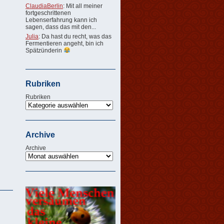
ClaudiaBerlin
: Mit all meiner
fortgeschrittenen
Lebenserfahrung kann ich
sagen, dass das mit den...
Julia
: Da hast du recht, was das
Fermentieren angeht, bin ich
Spätzünderin
Rubriken
Rubriken
Archive
Archive