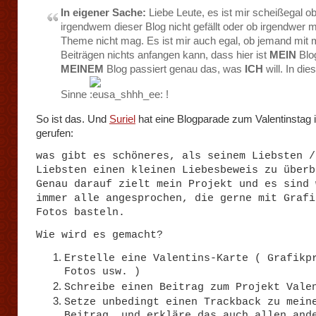
In eigener Sache:
Liebe Leute, es ist mir scheißegal o
irgendwem dieser Blog nicht gefällt oder ob irgendwer 
Theme nicht mag. Es ist mir auch egal, ob jemand mit
Beiträgen nichts anfangen kann, dass hier ist
MEIN
Blo
MEINEM
Blog passiert genau das, was
ICH
will. In di
Sinne
!
So ist das. Und
Suriel
hat eine Blogparade zum Valentinstag 
gerufen:
was gibt es schöneres, als seinem Liebsten /
Liebsten einen kleinen Liebesbeweis zu überb
Genau darauf zielt mein Projekt und es sind 
immer alle angesprochen, die gerne mit Grafi
Fotos basteln.
Wie wird es gemacht?
Erstelle eine Valentins-Karte ( Grafikp
Fotos usw. )
Schreibe einen Beitrag zum Projekt Vale
Setze unbedingt einen Trackback zu mein
Beitrag, und erkläre das auch allen and