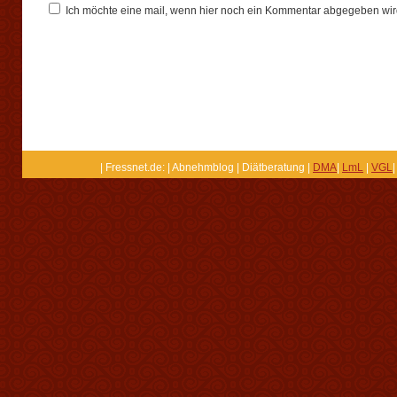
Ich möchte eine mail, wenn hier noch ein Kommentar abgegeben wir
| Fressnet.de: | Abnehmblog | Diätberatung |
DMA
|
LmL
|
VGL