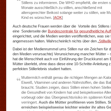
Stillens zu informieren. Die WHO empfiehlt, die ersten 
Monate ausschließlich zu stillen, anschließend mit
altersgerechter Beikost solange weiter zu stillen, wie M
Kind es wünschen. [
AOK
]
Auch deutsche Frauen werden über die Vorteile des Stillens i
eine Sonderseite der
Bundeszentrale für gesundheitliche Auf
eingerichtet, und die Medien werden veröffentlichen, was sie 
angemessen halten. Wahrscheinlich nichts über den „
Stillwill
Dabei ist der Medienrummel ums Stillen nur ein Zeichen für d
den Medien verursachte) Verunsicherung mancher Mütter – s
hat die Menschheit auch vor Einführung der Druckkunst am 
Mütter überlebt, ohne dass diese eine 10-Schritte-Anleitung
perfekten Stillerlebnis studiert hatten.
Muttermilch enthält genau die richtigen Mengen an Kalor
Eiweiß, Vitaminen und anderen Nährstoffen, die das Ba
braucht. Studien zeigen, dass Stillen einen hohen Stelle
die Gesundheit von Kindern hat und beispielsweise Alle
vorbeugt oder das Übergewichtsrisiko im späteren Kind
verringert.
Auch die Mütter profitieren vom Stillen. S
erreichen beispielsweise leichter wieder ihr altes G