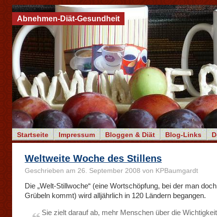
Abnehmen-Diät-Gesundheit
Startseite
Impressum
Bloggen & Diät
Blog-Links
D
Weltweite Woche des Stillens
Geschrieben am 26. September 2008 von KPBaumgardt
Die „Welt-Stillwoche“ (eine Wortschöpfung, bei der man doch
Grübeln kommt) wird alljährlich in 120 Ländern begangen.
Sie zielt darauf ab, mehr Menschen über die Wichtigkei