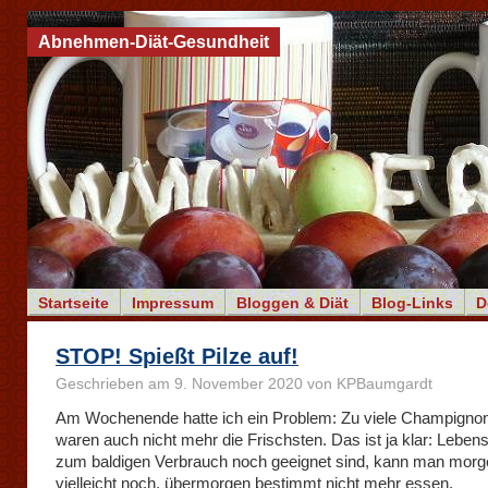
Abnehmen-Diät-Gesundheit
Startseite
Impressum
Bloggen & Diät
Blog-Links
D
STOP! Spießt Pilze auf!
Geschrieben am 9. November 2020 von KPBaumgardt
Am Wochenende hatte ich ein Problem: Zu viele Champignon
waren auch nicht mehr die Frischsten. Das ist ja klar: Lebensm
zum baldigen Verbrauch noch geeignet sind, kann man morg
vielleicht noch, übermorgen bestimmt nicht mehr essen.