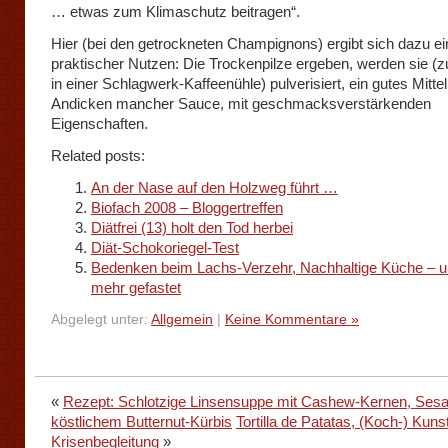
… etwas zum Klimaschutz beitragen“.
Hier (bei den getrockneten Champignons) ergibt sich dazu ei
praktischer Nutzen: Die Trockenpilze ergeben, werden sie (z
in einer Schlagwerk-Kaffeenühle) pulverisiert, ein gutes Mitte
Andicken mancher Sauce, mit geschmacksverstärkenden
Eigenschaften.
Related posts:
An der Nase auf den Holzweg führt …
Biofach 2008 – Bloggertreffen
Diätfrei (13) holt den Tod herbei
Diät-Schokoriegel-Test
Bedenken beim Lachs-Verzehr, Nachhaltige Küche – u
mehr gefastet
Abgelegt unter:
Allgemein
|
Keine Kommentare »
«
Rezept: Schlotzige Linsensuppe mit Cashew-Kernen, Ses
köstlichem Butternut-Kürbis
Tortilla de Patatas, (Koch-) Kuns
Krisenbegleitung
»