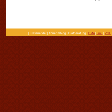
| Fressnet.de: | Abnehmblog | Diätberatung |
DMA
|
LmL
|
VGL