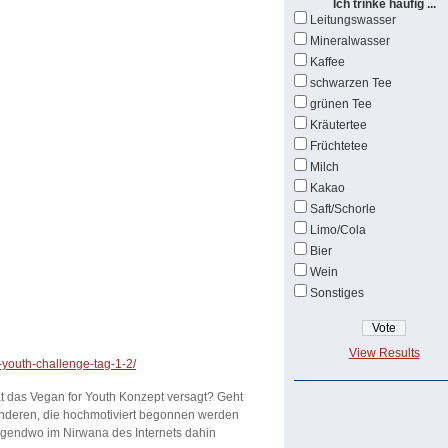
Ich trinke häufig ...
Leitungswasser
Mineralwasser
Kaffee
schwarzen Tee
grünen Tee
Kräutertee
Früchtetee
Milch
Kakao
Saft/Schorle
Limo/Cola
Bier
Wein
Sonstiges
View Results
-youth-challenge-tag-1-2/
 das Vegan for Youth Konzept versagt? Geht
 anderen, die hochmotiviert begonnen werden
irgendwo im Nirwana des Internets dahin