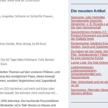
ker Joest Volk für 29,95 Euro
Die neusten Artikel
s, Angelika: Schlank im Schlaf für Frauen,
Nahrungs- oder Heilmittel,
Sensationelle Gewichts-
Abnahmen, z. B. Ricarda La
Die Geh-Gemeinschaft
Speckröllchen-Hysterie 2.0:
Product-Placement uns weite
die Diätfalle treibt
Rückenpulver, Intuitives Ess
ohne Geräte, Riva Verlag 16,99 Euro
Gießen, Sucht und Sublimie
Da haben wir den Salat: Spri
Pille, Selbstkontrolle? Pläd
für eine utopische Küche
. Die 60 Tage Attila Hildmann Triät, Becker
Lange Liste: Die Diät Ordne
5 Euro
Lieblingsspeisen,
Lieblingsgetränk(e),
iierten Themen auf den vorderen Plätzen, und
Schlankheitsmittel und -
erung des unsäglichen Papa, etwas bewegt:
Spaziergänge
men, sondern Veganismus und Jugendkult.
Älter, Vollschlank und nie w
Jo-Jo!
ann
(32) hat keine Lust mehr auf Käse oder
Narzissmus, Alternativ-Steue
der Appetit. Sie könnten mich nicht mal mit
…
Abnehm-Mythen
in DPA-Interview. Der kochende Porschefahrer
estseller, ist in Talk-Shows zu Hause und