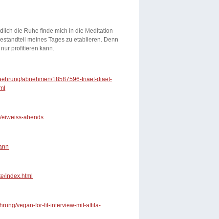
dlich die Ruhe finde mich in die Meditation
Bestandteil meines Tages zu etablieren. Denn
 nur profitieren kann.
naehrung/abnehmen/18587596-triaet-diaet-
ml
se/eiweiss-abends
mann
te/index.html
ung/vegan-for-fit-interview-mit-attila-