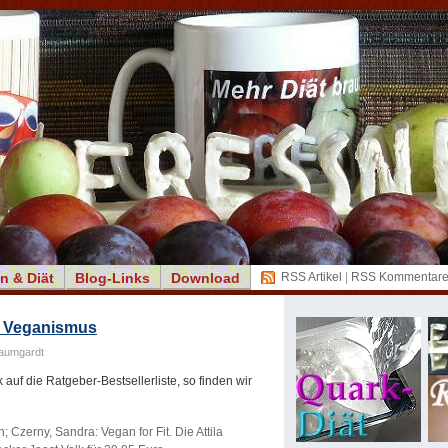
n & Diät
Blog-Links
Download
RSS Artikel
|
RSS Kommentar
nd Veganismus
aumgardt
auf die Ratgeber-Bestsellerliste, so finden wir
; Czerny, Sandra: Vegan for Fit. Die Attila