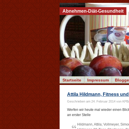
Abnehmen-Diät-Gesundheit
Startseite
Impressum
Blogge
Attila Hildmann, Fitness u
Geschrieben am 24. Februar 2014 von KPB
Werfen wir heute mal wieder einen Blick 
an erster Stelle
Hildmann, Attila; Vollmeyer, Simon