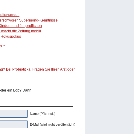
Kulturwandel
, Verschwörer, Supermond-Kenntnisse
Kindern und Jugendlichen
 macht die Zeitung mobil!
, Hokuspokus
e »
ng?
Bei Probiotitika: Fragen Sie Ihren Arzt oder
 oder ein Lob? Dann
Name (Pflichtfeld)
E-Mail (wird nicht veröffentlicht)