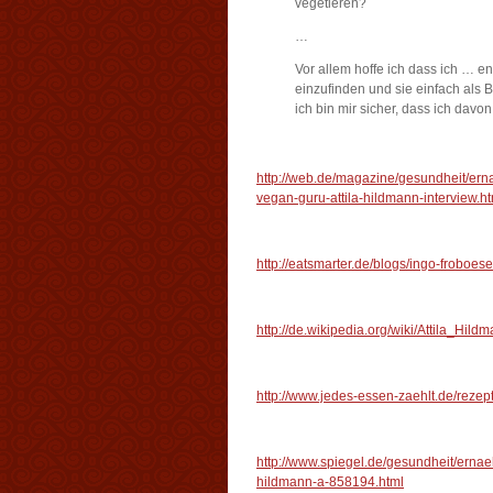
vegetieren?
…
Vor allem hoffe ich dass ich … en
einzufinden und sie einfach als 
ich bin mir sicher, dass ich davon
http://web.de/magazine/gesundheit/er
vegan-guru-attila-hildmann-interview.ht
http://eatsmarter.de/blogs/ingo-froboe
http://de.wikipedia.org/wiki/Attila_Hild
http://www.jedes-essen-zaehlt.de/rezep
http://www.spiegel.de/gesundheit/ernaehr
hildmann-a-858194.html