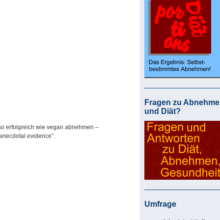
Fragen zu Abnehme
und Diät?
so erfolgreich wie vegan abnehmen –
“anecdotal evidence”.
Umfrage