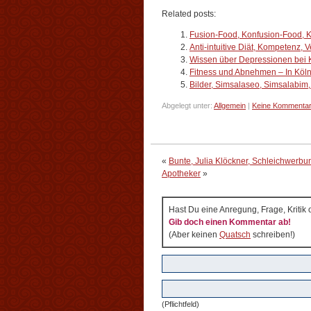
Related posts:
Fusion-Food, Konfusion-Food, 
Anti-intuitive Diät, Kompetenz
Wissen über Depressionen bei 
Fitness und Abnehmen – In Köln
Bilder, Simsalaseo, Simsalabim
Abgelegt unter:
Allgemein
|
Keine Kommentar
«
Bunte, Julia Klöckner, Schleichwerbu
Apotheker
»
Hast Du eine Anregung, Frage, Kritik
Gib doch einen Kommentar ab!
(Aber keinen
Quatsch
schreiben!)
(Pflichtfeld)