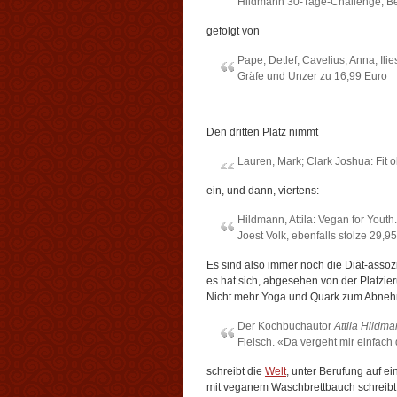
Hildmann 30-Tage-Challenge, Bec
gefolgt von
Pape, Detlef; Cavelius, Anna; Ilie
Gräfe und Unzer zu 16,99 Euro
Den dritten Platz nimmt
Lauren, Mark; Clark Joshua: Fit 
ein, und dann, viertens:
Hildmann, Attila: Vegan for Youth
Joest Volk, ebenfalls stolze 29,9
Es sind also immer noch die Diät-assoz
es hat sich, abgesehen von der Platzi
Nicht mehr Yoga und Quark zum Abneh
Der Kochbuchautor
Attila Hildm
Fleisch. «Da vergeht mir einfach 
schreibt die
Welt
, unter Berufung auf e
mit veganem Waschbrettbauch schreibt B