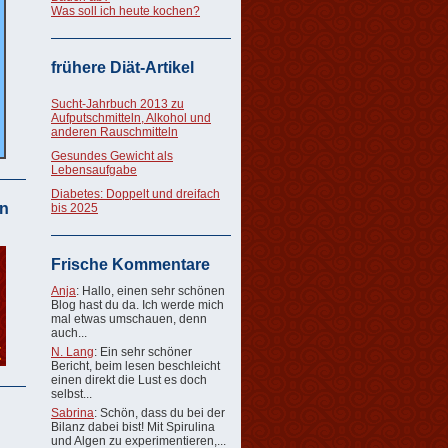
Was soll ich heute kochen?
frühere Diät-Artikel
Sucht-Jahrbuch 2013 zu
Aufputschmitteln, Alkohol und
anderen Rauschmitteln
Gesundes Gewicht als
Lebensaufgabe
Diabetes: Doppelt und dreifach
n
bis 2025
Frische Kommentare
Anja
: Hallo, einen sehr schönen
Blog hast du da. Ich werde mich
mal etwas umschauen, denn
auch...
N. Lang
: Ein sehr schöner
Bericht, beim lesen beschleicht
einen direkt die Lust es doch
selbst...
Sabrina
: Schön, dass du bei der
Bilanz dabei bist! Mit Spirulina
und Algen zu experimentieren,...