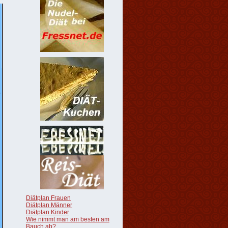
Diätplan Frauen
Diätplan Männer
Diätplan Kinder
Wie nimmt man am besten am
Bauch ab?