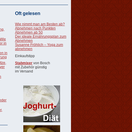
Oft gelesen
Wie nimmt man am Besten ab?
Abnehmen nach Punkten
ng,
Abnehmen ab 50
Der ideale Ernährungsplan zum
 Wie
Abnehmen
r in
Susanne Fröhlich – Yoga zum
abnehmen
en in
Einkaufstipp
rung
tze,
Stabmixer
von Bosch
oyer
mit Zubehör günstig
im Versand
n
ieder
r,