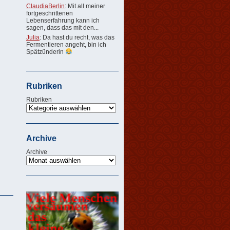
ClaudiaBerlin
: Mit all meiner
fortgeschrittenen
Lebenserfahrung kann ich
sagen, dass das mit den...
Julia
: Da hast du recht, was das
Fermentieren angeht, bin ich
Spätzünderin
Rubriken
Rubriken
Archive
Archive