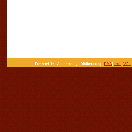
| Fressnet.de: | Abnehmblog | Diätberatung |
DMA
|
LmL
|
VGL