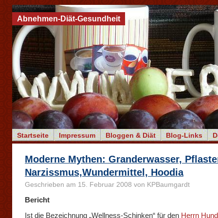
Abnehmen-Diät-Gesundheit
Startseite
Impressum
Bloggen & Diät
Blog-Links
D
Moderne Mythen: Granderwasser, Pflaste
Narzissmus,Wundermittel, Hoodia
Geschrieben am 15. Februar 2008 von KPBaumgardt
Bericht
Ist die Bezeichnung „Wellness-Schinken“ für den
Herrn Hund