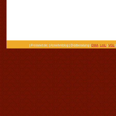
| Fressnet.de: | Abnehmblog | Diätberatung |
DMA
|
LmL
|
VGL