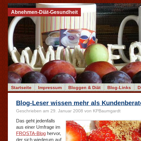
Abnehmen-Diät-Gesundheit
Startseite
Impressum
Bloggen & Diät
Blog-Links
D
Blog-Leser wissen mehr als Kundenberat
Geschrieben am 29. Januar 2008 von KPBaumgardt
Das geht jedenfalls
aus einer Umfrage im
FROSTA-Blog
hervor,
der sich wiederum auf