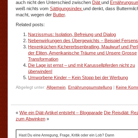
auch nicht den Unterschied zwischen
Diät
und
Ernährungsum
weiß nichts vom
Sättigungsindex
und denkt, dass Buttermilc
macht, wegen der
Butter
.
Related posts:
Narzissmus: Isolation, Befreiung und Dialog
Nebenwirkungen des Übergewichts – Beispiel Fersen
Hexenküchen-Kichererbsenbratling, Maulwurf und Perl
der Eliten, Amerikanische Träume und Unsere Grosse
Transformation
Die Lage ist ernst – und mit Karussellpferden nicht zu
überwinden!
Umworbene Kinder – Kein Stopp bei der Werbung
Abgelegt unter:
Allgemein
,
Ernährungsumstellung
|
Keine Kom
«
Wie ein Diät-Artikel entsteht – Blogparade
Die Reisdiät: Re
zum Abwinken
»
Hast Du eine Anregung, Frage, Kritik oder ein Lob? Dann