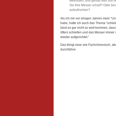
Methoden, und genau dies soll d
Sie Ihre Messer scharf? Oder be
aufzufrischen?
Als ich mir vor einigen Jahren mein “U
habe, hatte ich auch das Thema “schlei
lässt es gar nicht so weit kommen, dass
öfters schleifen und das Messer immer s
wieder aufgerichtet.”
Das klingt zwar wie Fachchinesisch, aber
durchführe: