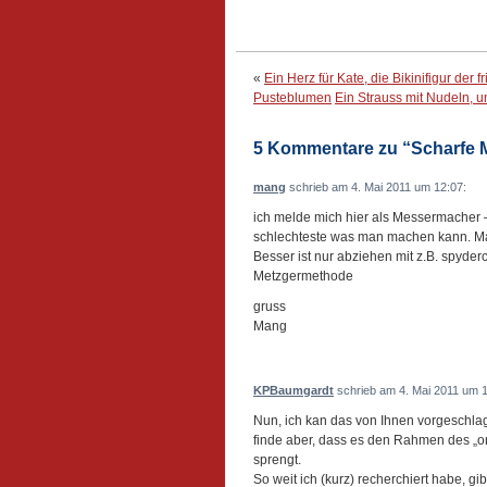
«
Ein Herz für Kate, die Bikinifigur der 
Pusteblumen
Ein Strauss mit Nudeln, 
5 Kommentare zu “Scharfe M
mang
schrieb am 4. Mai 2011 um 12:07:
ich melde mich hier als Messermacher –
schlechteste was man machen kann. Man
Besser ist nur abziehen mit z.B. spyder
Metzgermethode
gruss
Mang
KPBaumgardt
schrieb am 4. Mai 2011 um 1
Nun, ich kan das von Ihnen vorgeschlag
finde aber, dass es den Rahmen des „o
sprengt.
So weit ich (kurz) recherchiert habe, gi