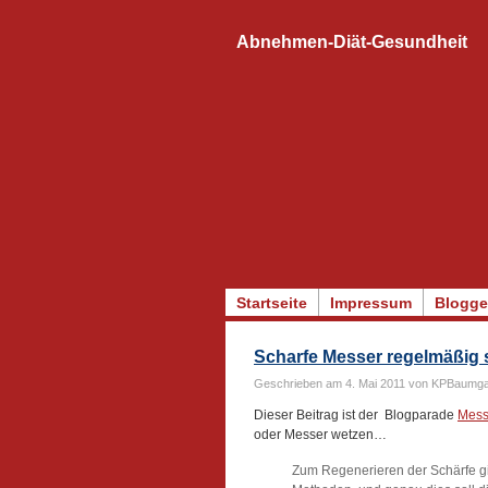
Abnehmen-Diät-Gesundheit
Startseite
Impressum
Blogge
Scharfe Messer regelmäßig 
Geschrieben am 4. Mai 2011 von KPBaumga
Dieser Beitrag ist der Blogparade
Mess
oder Messer wetzen…
Zum Regenerieren der Schärfe gi