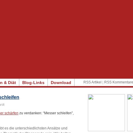
n & Diät
Blog-Links
Download
RSS Artikel
|
RSS Kommentar
schleifen
rdt
er schärfen
zu verdanken: “Messer schleifen”,
bt es die unterschiedlichsten Ansätze und