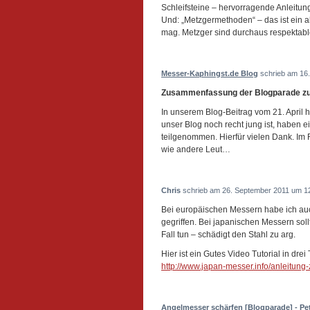
Schleifsteine – hervorragende Anleitu
Und: „Metzgermethoden“ – das ist ein ab
mag. Metzger sind durchaus respektab
Messer-Kaphingst.de Blog
schrieb am 16.
Zusammenfassung der Blogparade z
In unserem Blog-Beitrag vom 21. April 
unser Blog noch recht jung ist, haben 
teilgenommen. Hierfür vielen Dank. Im
wie andere Leut…
Chris
schrieb am 26. September 2011 um 12
Bei europäischen Messern habe ich auc
gegriffen. Bei japanischen Messern sol
Fall tun – schädigt den Stahl zu arg.
Hier ist ein Gutes Video Tutorial in drei 
http://www.japan-messer.info/anleitung
Angelmesser schärfen [Blogparade] - Pe