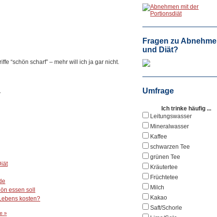
Fragen zu Abnehme
und Diät?
fe “schön scharf” – mehr will ich ja gar nicht.
Umfrage
Ich trinke häufig ...
Leitungswasser
Mineralwasser
Kaffee
schwarzen Tee
grünen Tee
iät
Kräutertee
Früchtetee
de
Milch
hön essen soll
Kakao
 Lebens kosten?
Saft/Schorle
e »