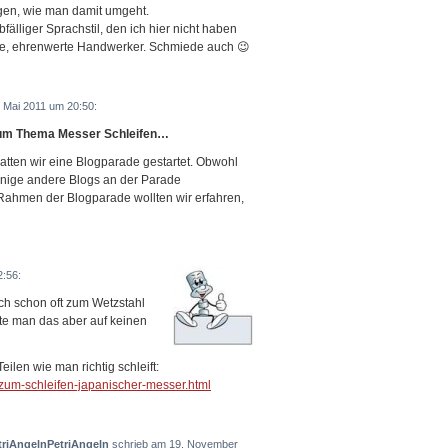
ngen, wie man damit umgeht.
fälliger Sprachstil, den ich hier nicht haben
le, ehrenwerte Handwerker. Schmiede auch 😉
 Mai 2011 um 20:50:
um Thema Messer Schleifen…
hatten wir eine Blogparade gestartet. Obwohl
einige andere Blogs an der Parade
 Rahmen der Blogparade wollten wir erfahren,
:56:
h schon oft zum Wetzstahl
lte man das aber auf keinen
Teilen wie man richtig schleift:
-zum-schleifen-japanischer-messer.html
triAngelnPetriAngeln
schrieb am 19. November