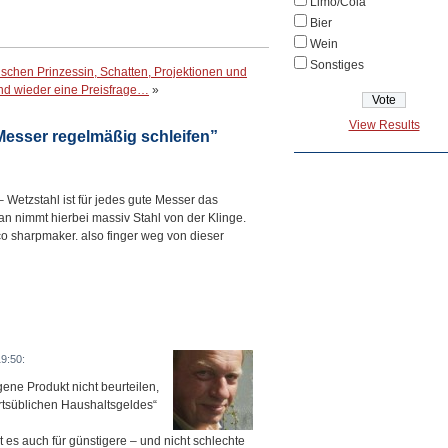
Limo/Cola
Bier
Wein
Sonstiges
frischen Prinzessin, Schatten, Projektionen und
und wieder eine Preisfrage…
»
View Results
esser regelmäßig schleifen”
 Wetzstahl ist für jedes gute Messer das
 nimmt hierbei massiv Stahl von der Klinge.
co sharpmaker. also finger weg von dieser
9:50:
ene Produkt nicht beurteilen,
rtsüblichen Haushaltsgeldes“
bt es auch für günstigere – und nicht schlechte