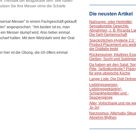
ie Thematik der Blogparade sein. Wie halten
nutzen Sie Ihre Messer ohne die Schärfe
Die neusten Artikel
niversal-Messer” in einem Fachgeschäft gekauft
Nahrungs- oder Heilmittel,
Sensationelle Gewichts-
fen” angesprochen. “Am besten ist es, man
Abnahmen, z. B. Ricarda La
 ein Messer stumpf wird. Also lieber einmal
Die Geh-Gemeinschaft
charf halten. Mit dem Wetzstahl wird der Grat
Speckröllchen-Hysterie 2.0:
Product-Placement uns weite
die Diätfalle treibt
 hier ist die Übung, die ich öfters einmal
Rückenpulver, Intuitives Ess
Gießen, Sucht und Sublimie
Da haben wir den Salat: Spri
Pille, Selbstkontrolle? Pläd
für eine utopische Küche
Lange Liste: Die Diät Ordne
Lieblingsspeisen,
Lieblingsgetränk(e),
Schlankheitsmittel und -
Spaziergänge
Älter, Vollschlank und nie w
Jo-Jo!
Narzissmus, Alternativ-Steue
Abnehm-Mythen