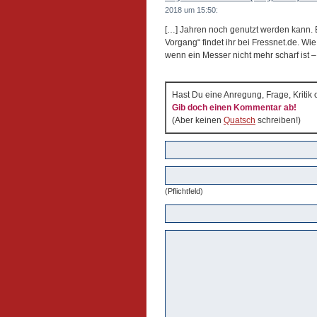
2018 um 15:50:
[…] Jahren noch genutzt werden kann. 
Vorgang“ findet ihr bei Fressnet.de. Wi
wenn ein Messer nicht mehr scharf ist 
Hast Du eine Anregung, Frage, Kritik
Gib doch einen Kommentar ab!
(Aber keinen
Quatsch
schreiben!)
(Pflichtfeld)