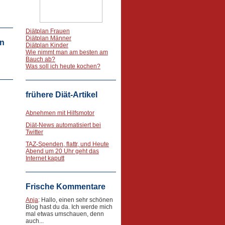
Diätplan Frauen
Diätplan Männer
n
Diätplan Kinder
Wie nimmt man am besten am
Bauch ab?
Was soll ich heute kochen?
frühere Diät-Artikel
Abnehmen mit Hilfsmotor
Diät-News automatisiert bei
Twitter
TAZ-Spenden, flattr, und Heute
Abend um 20 Uhr geht das
Internet kaputt
Frische Kommentare
Anja
: Hallo, einen sehr schönen
Blog hast du da. Ich werde mich
mal etwas umschauen, denn
auch...