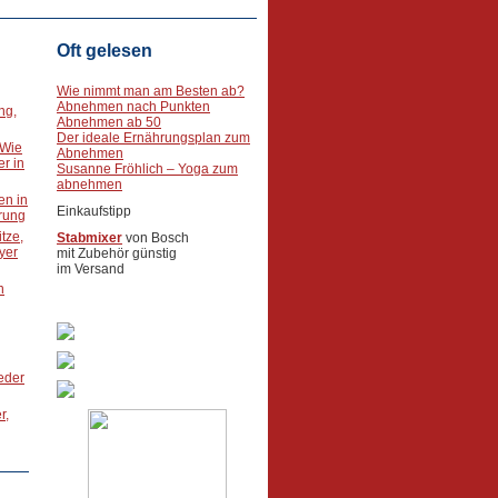
Oft gelesen
Wie nimmt man am Besten ab?
Abnehmen nach Punkten
ng,
Abnehmen ab 50
Der ideale Ernährungsplan zum
 Wie
Abnehmen
r in
Susanne Fröhlich – Yoga zum
abnehmen
en in
Einkaufstipp
rung
tze,
Stabmixer
von Bosch
oyer
mit Zubehör günstig
im Versand
n
ieder
r,