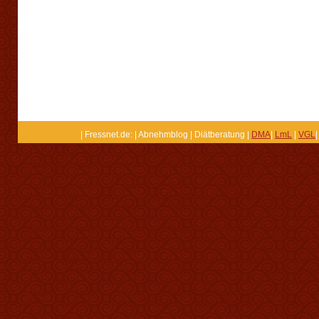
| Fressnet.de: | Abnehmblog | Diätberatung |
DMA
|
LmL
|
VGL