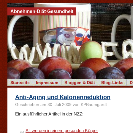
Abnehmen-Diät-Gesundheit
Startseite
Impressum
Bloggen & Diät
Blog-Links
D
Anti-Aging und Kalorienreduktion
Geschrieben am 30. Juli 2009 von KPBaumgardt
Ein ausführlicher Artikel in der NZZ:
Alt werden in einem gesunden Körper