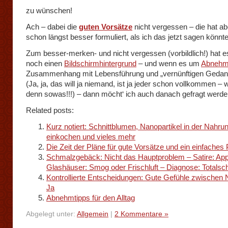
zu wünschen!
Ach – dabei die
guten Vorsätze
nicht vergessen – die hat ab
schon längst besser formuliert, als ich das jetzt sagen könn
Zum besser-merken- und nicht vergessen (vorbildlich!) hat e
noch einen
Bildschirmhintergrund
– und wenn es um
Abneh
Zusammenhang mit Lebensführung und „vernünftigen Gedan
(Ja, ja, das will ja niemand, ist ja jeder schon vollkommen – 
denn sowas!!!) – dann möcht‘ ich auch danach gefragt wer
Related posts:
Kurz notiert: Schnittblumen, Nanopartikel in der Nahrun
einkochen und vieles mehr
Die Zeit der Pläne für gute Vorsätze und ein einfache
Schmalzgebäck: Nicht das Hauptproblem – Satire: App
Glashäuser: Smog oder Frischluft – Diagnose: Totals
Kontrollierte Entscheidungen: Gute Gefühle zwischen 
Ja
Abnehmtipps für den Alltag
Abgelegt unter:
Allgemein
|
2 Kommentare »