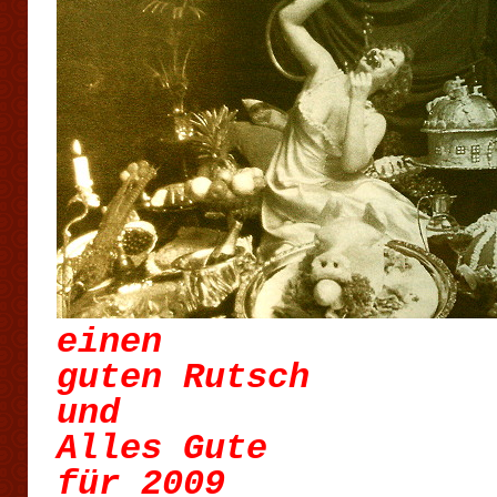
einen
guten Rutsch
und
Alles Gute
für 2009