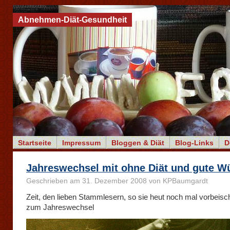
Abnehmen-Diät-Gesundheit
Startseite
Impressum
Bloggen & Diät
Blog-Links
D
Jahreswechsel mit ohne Diät und gute 
Geschrieben am 31. Dezember 2008 von KPBaumgardt
Zeit, den lieben Stammlesern, so sie heut noch mal vorbeisc
zum Jahreswechsel