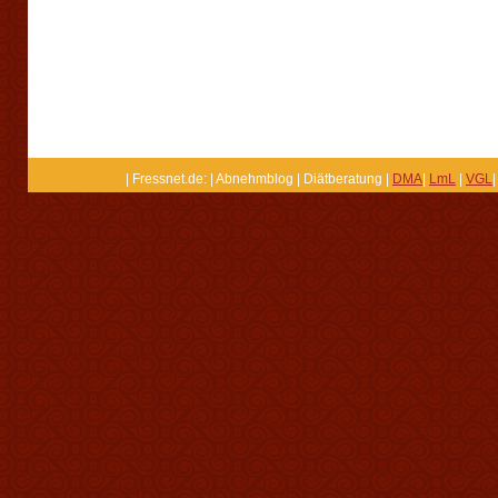
| Fressnet.de: | Abnehmblog | Diätberatung |
DMA
|
LmL
|
VGL