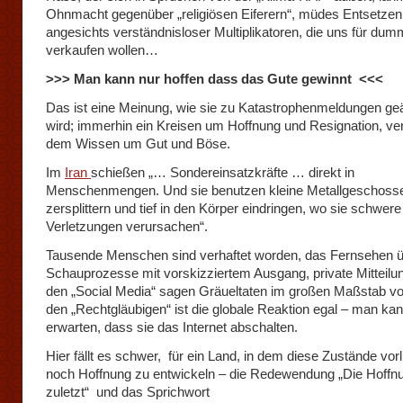
Ohnmacht gegenüber „religiösen Eiferern“, müdes Entsetzen
angesichts verständnisloser Multiplikatoren, die uns für dum
verkaufen wollen…
>>> Man kann nur hoffen dass das Gute gewinnt <<<
Das ist eine Meinung, wie sie zu Katastrophenmeldungen ge
wird; immerhin ein Kreisen um Hoffnung und Resignation, ve
dem Wissen um Gut und Böse.
Im
Iran
schießen „… Sondereinsatzkräfte … direkt in
Menschenmengen. Und sie benutzen kleine Metallgeschosse
zersplittern und tief in den Körper eindringen, wo sie schwere
Verletzungen verursachen“.
Tausende Menschen sind verhaftet worden, das Fernsehen ü
Schauprozesse mit vorskizziertem Ausgang, private Mitteilu
den „Social Media“ sagen Gräueltaten im großen Maßstab vo
den „Rechtgläubigen“ ist die globale Reaktion egal – man ka
erwarten, dass sie das Internet abschalten.
Hier fällt es schwer, für ein Land, in dem diese Zustände vorl
noch Hoffnung zu entwickeln – die Redewendung „Die Hoffnun
zuletzt“ und das Sprichwort