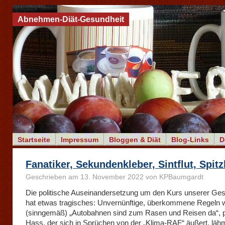
Abnehmen-Diät-Gesundheit
Startseite
Impressum
Bloggen & Diät
Blog-Links
D
Fanatiker, Sekundenkleber, Sintflut, Spit
Geschrieben am 13. November 2022 von KPBaumgardt
Die politische Auseinandersetzung um den Kurs unserer Ges
hat etwas tragisches: Unvernünftige, überkommene Regeln 
(sinngemäß) „Autobahnen sind zum Rasen und Reisen da“, po
Hass, der sich in Sprüchen von der „Klima-RAF“ äußert, lä