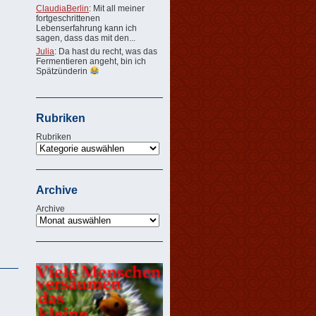
ClaudiaBerlin
: Mit all meiner
fortgeschrittenen
Lebenserfahrung kann ich
sagen, dass das mit den...
Julia
: Da hast du recht, was das
Fermentieren angeht, bin ich
Spätzünderin
Rubriken
Rubriken
Archive
Archive