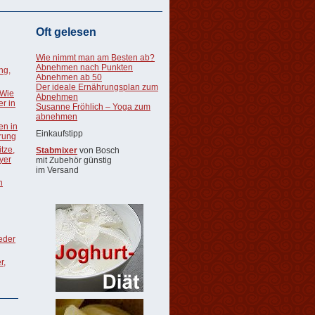
Oft gelesen
Wie nimmt man am Besten ab?
Abnehmen nach Punkten
ng,
Abnehmen ab 50
Der ideale Ernährungsplan zum
 Wie
Abnehmen
r in
Susanne Fröhlich – Yoga zum
abnehmen
en in
Einkaufstipp
rung
tze,
Stabmixer
von Bosch
oyer
mit Zubehör günstig
im Versand
n
ieder
r,