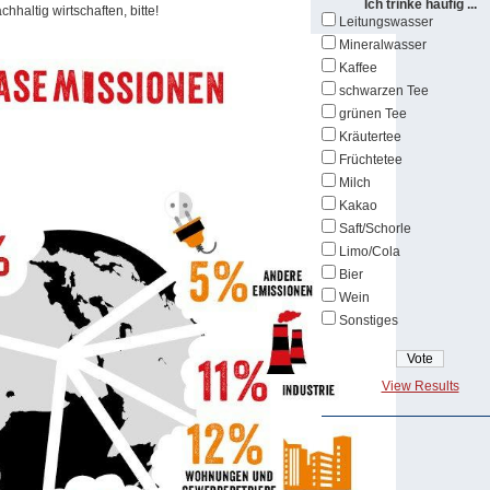
Ich trinke häufig ...
hhaltig wirtschaften, bitte!
Leitungswasser
Mineralwasser
Kaffee
schwarzen Tee
grünen Tee
Kräutertee
Früchtetee
Milch
Kakao
Saft/Schorle
Limo/Cola
Bier
Wein
Sonstiges
View Results