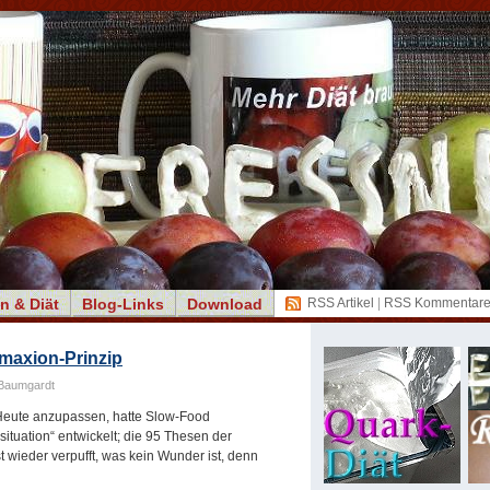
n & Diät
Blog-Links
Download
RSS Artikel
|
RSS Kommentar
maxion-Prinzip
Baumgardt
Heute anzupassen, hatte Slow-Food
ituation“ entwickelt; die 95 Thesen der
 wieder verpufft, was kein Wunder ist, denn