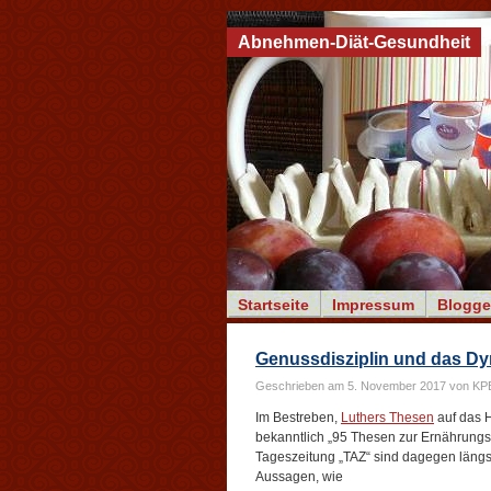
Abnehmen-Diät-Gesundheit
Startseite
Impressum
Blogge
Genussdisziplin und das Dy
Geschrieben am 5. November 2017 von KP
Im Bestreben,
Luthers Thesen
auf das 
bekanntlich „95 Thesen zur Ernährungss
Tageszeitung „TAZ“ sind dagegen längst
Aussagen, wie