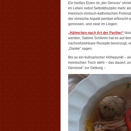
Ein heißes Eisen ist „der Genuss“ ohneh
im Leben nebst Selbstdisziplin mehr als
rheinisch-römisch-katholischen Frohnat
der römische Aspekt penibel erforscht se
genossen, und zwar im Liegen:
„Hähnchen nach Art der Parther“
läss
werden; Sabine Schlimm hat es auf dem
nachvollziehbare Rezepte bevorzugt, ver
„Danke“ sagen.
Bis so ein kulinarischer Höhepunkt – w
heimischen Tisch steht – das dauert, 
Genüsse“ zur Geltung –