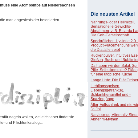
l, muss eine Atombombe auf Niedersachsen
Die neusten Artikel
die man angesichts der betonierten
Nahrungs- oder Heilmittel,
Sensationelle Gewichts-
Abnahmen, z. B. Ricarda La
Die Geh-Gemeinschaft
Speckröllchen-Hysterie 2.0:
Product-Placement uns weite
die Diätfalle treibt
Rückenpulver, Intuitives Ess
Gießen, Sucht und Sublimie
Da haben wir den Salat: Spri
Pille, Selbstkontrolle? Pläd
für eine utopische Küche
Lange Liste: Die Diät Ordne
Lieblingsspeisen,
Lieblingsgetränk(e),
Schlankheitsmittel und -
Spaziergänge
Älter, Vollschlank und nie w
Jo-Jo!
Narzissmus, Alternativ-Steue
tür nageln wollen, vielleicht aber findet sie
Abnehm-Mythen
te- und Pflichtenkatalog…