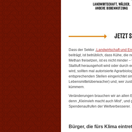
Dass der Sektor „
Landwirtschaft und E
beiträgt, ist betrüblich, dass Kühe, die
Methan freisetzen, ist es nicht minder 
Stallluft herausgeholt wird oder durch
wird, sollten mal autorisierte Agrarbi
entsprechenden Stellen eingerichtet si
Lebensmittelüberwacher) und, wer zust
kümmern.
Veränderungen brauchen wir an allen E
denn „Kleinvieh macht auch Mist“, und
Spendenaufrufen der Weltverbesserer.
Bürger, die fürs Klima eintre