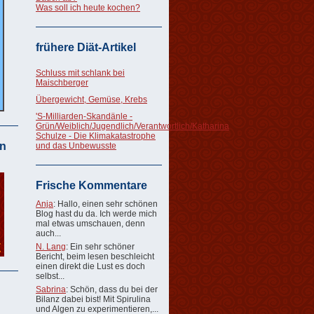
Was soll ich heute kochen?
frühere Diät-Artikel
Schluss mit schlank bei
Maischberger
Übergewicht, Gemüse, Krebs
'S-Milliarden-Skandänle -
Grün/Weiblich/Jugendlich/Verantwortlich/Katharina
Schulze - Die Klimakatastrophe
n
und das Unbewusste
Frische Kommentare
Anja
: Hallo, einen sehr schönen
Blog hast du da. Ich werde mich
mal etwas umschauen, denn
auch...
N. Lang
: Ein sehr schöner
Bericht, beim lesen beschleicht
einen direkt die Lust es doch
selbst...
Sabrina
: Schön, dass du bei der
Bilanz dabei bist! Mit Spirulina
und Algen zu experimentieren,...