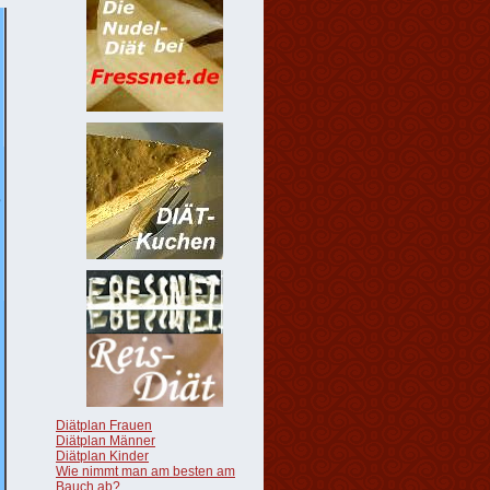
Diätplan Frauen
Diätplan Männer
Diätplan Kinder
Wie nimmt man am besten am
Bauch ab?