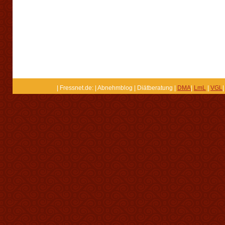
| Fressnet.de: | Abnehmblog | Diätberatung |
DMA
|
LmL
|
VGL