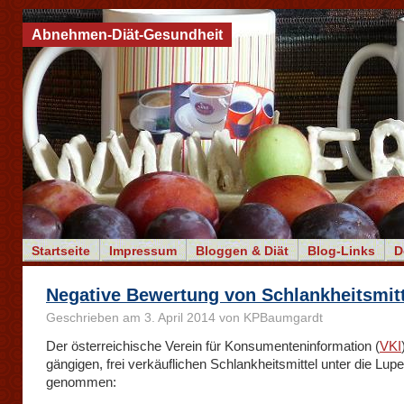
Abnehmen-Diät-Gesundheit
Startseite
Impressum
Bloggen & Diät
Blog-Links
D
Negative Bewertung von Schlankheitsmit
Geschrieben am 3. April 2014 von KPBaumgardt
Der österreichische Verein für Konsumenteninformation (
VKI
gängigen, frei verkäuflichen Schlankheitsmittel unter die Lupe
genommen: