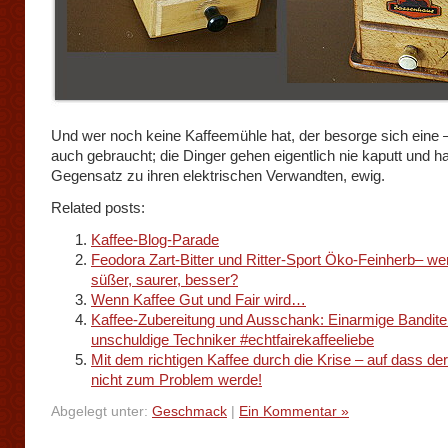
Und wer noch keine Kaffeemühle hat, der besorge sich eine –
auch gebraucht; die Dinger gehen eigentlich nie kaputt und ha
Gegensatz zu ihren elektrischen Verwandten, ewig.
Related posts:
Kaffee-Blog-Parade
Feodora Zart-Bitter und Ritter-Sport Öko-Feinherb– wer i
süßer, saurer, besser?
Wenn Kaffee Gut und Fair wird…
Kaffee-Zubereitung und Ausschank: Einarmige Bandite
unschuldige Techniker #echtfairekaffeeliebe
Mit dem richtigen Kaffee durch die Krise – auf dass de
nicht zum Problem werde!
Abgelegt unter:
Geschmack
|
Ein Kommentar »