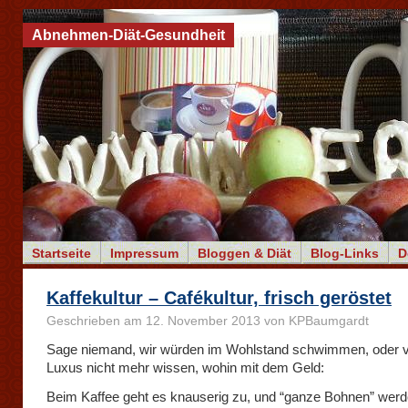
Abnehmen-Diät-Gesundheit
Startseite
Impressum
Bloggen & Diät
Blog-Links
D
Kaffekultur – Cafékultur, frisch geröstet
Geschrieben am 12. November 2013 von KPBaumgardt
Sage niemand, wir würden im Wohlstand schwimmen, oder vo
Luxus nicht mehr wissen, wohin mit dem Geld:
Beim Kaffee geht es knauserig zu, und “ganze Bohnen” wer