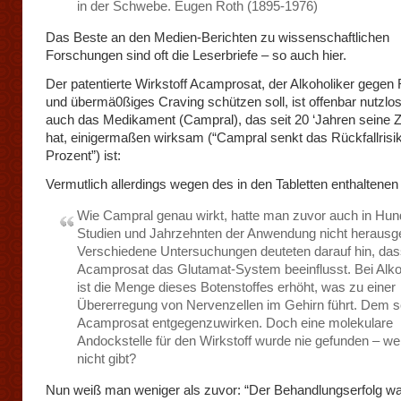
in der Schwebe. Eugen Roth (1895-1976)
Das Beste an den Medien-Berichten zu wissenschaftlichen
Forschungen sind oft die Leserbriefe – so auch hier.
Der patentierte Wirkstoff Acamprosat, der Alkoholiker gegen 
und übermä0ßiges Craving schützen soll, ist offenbar nutzlo
auch das Medikament (Campral), das seit 20 ‘Jahren seine 
hat, einigermaßen wirksam (“Campral senkt das Rückfallris
Prozent”) ist:
Vermutlich allerdings wegen des in den Tabletten enthaltenen
Wie Campral genau wirkt, hatte man zuvor auch in Hun
Studien und Jahrzehnten der Anwendung nicht herausg
Verschiedene Untersuchungen deuteten darauf hin, da
Acamprosat das Glutamat-System beeinflusst. Bei Alko
ist die Menge dieses Botenstoffes erhöht, was zu einer
Übererregung von Nervenzellen im Gehirn führt. Dem s
Acamprosat entgegenzuwirken. Doch eine molekulare
Andockstelle für den Wirkstoff wurde nie gefunden – wei
nicht gibt?
Nun weiß man weniger als zuvor: “Der Behandlungserfolg wa