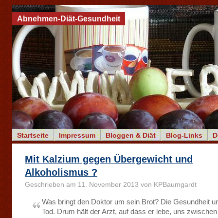
Abnehmen-Diät-Gesundheit
Startseite
Impressum
Bloggen & Diät
Blog-Links
D
Mit Kalzium gegen Übergewicht und
Alkoholismus ?
Geschrieben am 11. November 2013 von KPBaumgardt
Was bringt den Doktor um sein Brot? Die Gesundheit u
Tod. Drum hält der Arzt, auf dass er lebe, uns zwische