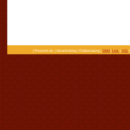
| Fressnet.de: | Abnehmblog | Diätberatung |
DMA
|
LmL
|
VGL