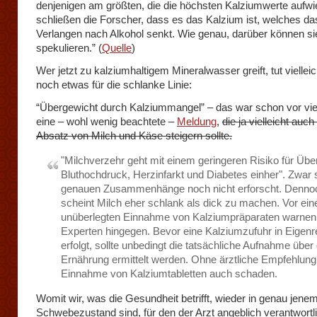
denjenigen am größten, die die höchsten Kalziumwerte aufw
schließen die Forscher, dass es das Kalzium ist, welches da
Verlangen nach Alkohol senkt. Wie genau, darüber können si
spekulieren.” (
Quelle
)
Wer jetzt zu kalziumhaltigem Mineralwasser greift, tut viellei
noch etwas für die schlanke Linie:
“Übergewicht durch Kalziummangel” – das war schon vor vie
eine – wohl wenig beachtete –
Meldung
,
die ja vielleicht auc
Absatz von Milch und Käse steigern sollte.
"Milchverzehr geht mit einem geringeren Risiko für Übe
Bluthochdruck, Herzinfarkt und Diabetes einher". Zwar s
genauen Zusammenhänge noch nicht erforscht. Denno
scheint Milch eher schlank als dick zu machen. Vor ein
unüberlegten Einnahme von Kalziumpräparaten warnen
Experten hingegen. Bevor eine Kalziumzufuhr in Eigenr
erfolgt, sollte unbedingt die tatsächliche Aufnahme über 
Ernährung ermittelt werden. Ohne ärztliche Empfehlung
Einnahme von Kalziumtabletten auch schaden.
Womit wir, was die Gesundheit betrifft, wieder in genau jene
Schwebezustand sind, für den der Arzt angeblich verantwortlic