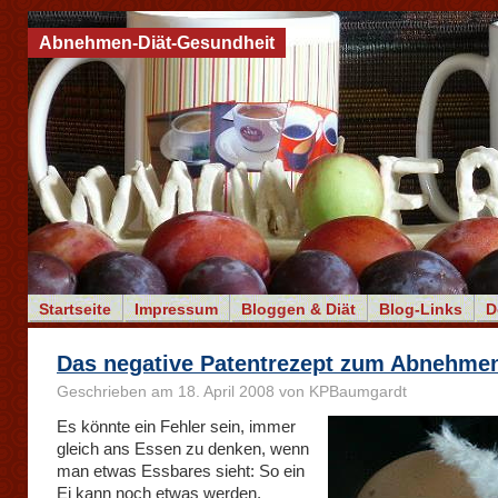
Abnehmen-Diät-Gesundheit
Startseite
Impressum
Bloggen & Diät
Blog-Links
D
Das negative Patentrezept zum Abnehme
Geschrieben am 18. April 2008 von KPBaumgardt
Es könnte ein Fehler sein, immer
gleich ans Essen zu denken, wenn
man etwas Essbares sieht: So ein
Ei kann noch etwas werden,