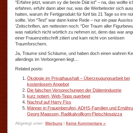
“Erfahre jetzt, warum xy die beste Diät ist” – na, das wollte i
erfahren, erfuhr dann aber nur, was die Werbetexter sich au
hatten, warum ihr Fertigprodukt für fünf bis 21 Tage so irre nü
sollte. Von “Test” war dann keine Rede – nur ein paar Ausris
‘Zeitschriften, am nettesten noch: “Der Traum aller Figurbew
was natürlich nicht wörtlich zu nehmen ist, denn das war ang
einer Frauenzeitschrift zitiert und kam nicht von seriösen
Traumforschern.
Ja, Träume sind Schäume, und haben doch einen wahren Ker
allerdings im Verborgenen liegt…
Related posts:
Ökologie im Privathaushalt – Überzeugungsarbeit bei
kostenlosem Angebot
Die falschen Versprechungen der Diätenindustrie
kurz notiert- Web-Tipps querbeet
Nachruf auf Harry Fiss
Männer in Frauenberufen, ADHS-Familien und Ernähru
Georg Maassen, Radikalvollkorn-Fleischlospizza
Abgelegt unter:
Werbung
|
Keine Kommentare »