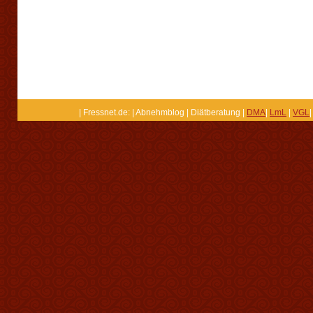
| Fressnet.de: | Abnehmblog | Diätberatung |
DMA
|
LmL
|
VGL