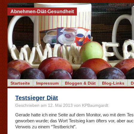
Abnehmen-Diät-Gesundheit
Startseite
Impressum
Bloggen & Diät
Blog-Links
D
Testsieger Diät
Geschrieben am 12. Mai 2013 von KPBaumgardt
Gerade hatte ich eine Seite auf dem Monitor, wo mit dem Tes
geworben wurde; das Wort Testsieg kam öfters vor, aber auc
Verweis zu einem “Testbericht”.