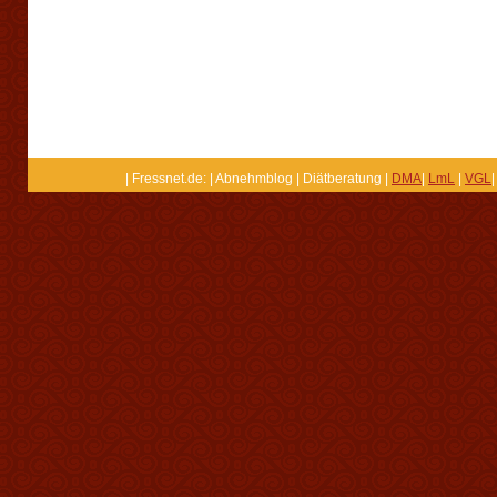
| Fressnet.de: | Abnehmblog | Diätberatung |
DMA
|
LmL
|
VGL