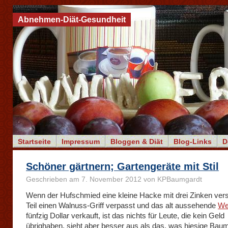
Abnehmen-Diät-Gesundheit
Startseite
Impressum
Bloggen & Diät
Blog-Links
D
Schöner gärtnern; Gartengeräte mit Stil
Geschrieben am 7. November 2012 von KPBaumgardt
Wenn der Hufschmied eine kleine Hacke mit drei Zinken ver
Teil einen Walnuss-Griff verpasst und das alt aussehende
We
fünfzig Dollar verkauft, ist das nichts für Leute, die kein Geld
übrighaben, sieht aber besser aus als das, was hiesige Bau