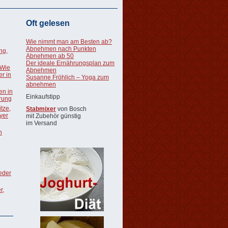
Oft gelesen
Wie nimmt man am Besten ab?
Abnehmen nach Punkten
ng,
Abnehmen ab 50
Der ideale Ernährungsplan zum
 Wie
Abnehmen
r in
Susanne Fröhlich – Yoga zum
abnehmen
en in
Einkaufstipp
rung
tze,
Stabmixer
von Bosch
oyer
mit Zubehör günstig
im Versand
n
ieder
r,