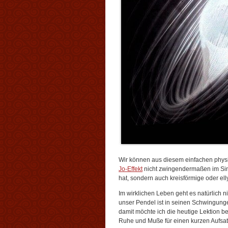
Wir können aus diesem einfachen physi
Jo-Effekt
nicht zwingendermaßen im Sin
hat, sondern auch kreisförmige oder el
Im wirklichen Leben geht es natürlich n
unser Pendel ist in seinen Schwingunge
damit möchte ich die heutige Lektion b
Ruhe und Muße für einen kurzen Aufsatz