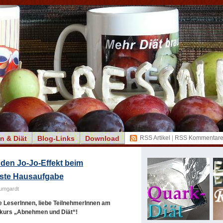
n & Diät
Blog-Links
Download
RSS Artikel
|
RSS Kommentar
 den Jo-Jo-Effekt beim
rste Hausaufgabe
umgardt
e LeserInnen, liebe TeilnehmerInnen am
kurs „Abnehmen und Diät“!