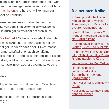
n, dass Ihr so zahlreich erschienen seid, wenn
 zum Teil unangemeldet, aber das könnt Ihr ja
h
nachholen
, und herzlich willkommen zum
Die neusten Artikel
snet.de-Fernkurs.
Nahrungs- oder Heilmittel,
Sensationelle Gewichts-
nserer ersten Lektion behandeln wir das
Abnahmen, z. B. Ricarda La
a, von dem Ihr ja schon alles wisst, bei dem
Die Geh-Gemeinschaft
also auch gar nichts mehr erklären muss:
Speckröllchen-Hysterie 2.0:
Product-Placement uns weite
Jo-Jo-Effekt
. Sicherlich versteht Ihr darunter
die Diätfalle treibt
gewisses Auf-und-ab des Gewichts, mit der
Rückenpulver, Intuitives Ess
fristigen Tendenz nach oben. Er verursacht
Gießen, Sucht und Sublimie
angerschaftsstreifen auch bei Männern,
Da haben wir den Salat: Spri
Pille, Selbstkontrolle? Pläd
litis, Kreislauf- und Essstörungen, überflüssige
für eine utopische Küche
alten, nicht jedoch verführt er zu dieser
hippen
Lange Liste: Die Diät Ordne
unser Jojo-Effekt auch als „Pendelbewegung“
Lieblingsspeisen,
Lieblingsgetränk(e),
Schlankheitsmittel und -
ndel?
Spaziergänge
Älter, Vollschlank und nie w
lb pendelt es hin und her. Beim Gewicht ist
Jo-Jo!
unter, mit der Tendenz nach oben.“
Narzissmus, Alternativ-Steue
Abnehm-Mythen
m Bild der Pendeluhr orientiert, also die
st gut.