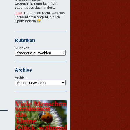
Lebenserfahrung kann ich
sagen, dass das mit den...
Julia
: Da hast du recht, was das
Fermentieren angeht, bin ich
Spätzünderin
Rubriken
Rubriken
Archive
Archive