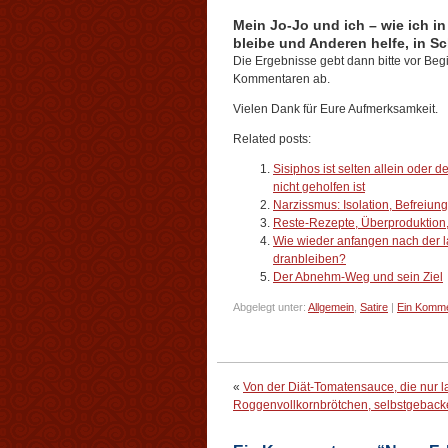
Mein Jo-Jo und ich – wie ich
bleibe und Anderen helfe, in 
Die Ergebnisse gebt dann bitte vor Begi
Kommentaren ab.
Vielen Dank für Eure Aufmerksamkeit.
Related posts:
Sisiphos ist selten allein oder de
nicht geholfen ist
Narzissmus: Isolation, Befreiun
Reste-Rezepte, Überproduktion,
Wie wieder anfangen nach der l
dranbleiben?
Der Abnehm-Weg und sein Ziel
Abgelegt unter:
Allgemein
,
Satire
|
Ein Komme
«
Von der Diät-Tomatensauce, die nur
Roggenvollkornbrötchen, selbstgeback