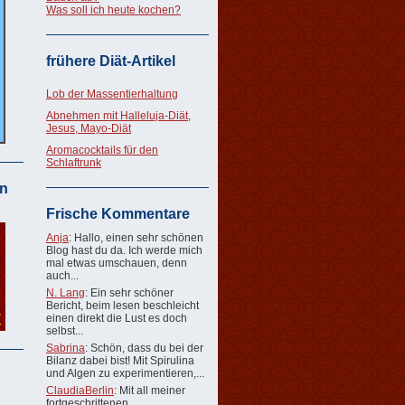
Was soll ich heute kochen?
frühere Diät-Artikel
Lob der Massentierhaltung
Abnehmen mit Halleluja-Diät,
Jesus, Mayo-Diät
Aromacocktails für den
Schlaftrunk
n
Frische Kommentare
Anja
: Hallo, einen sehr schönen
Blog hast du da. Ich werde mich
mal etwas umschauen, denn
auch...
N. Lang
: Ein sehr schöner
Bericht, beim lesen beschleicht
einen direkt die Lust es doch
selbst...
Sabrina
: Schön, dass du bei der
Bilanz dabei bist! Mit Spirulina
und Algen zu experimentieren,...
ClaudiaBerlin
: Mit all meiner
fortgeschrittenen