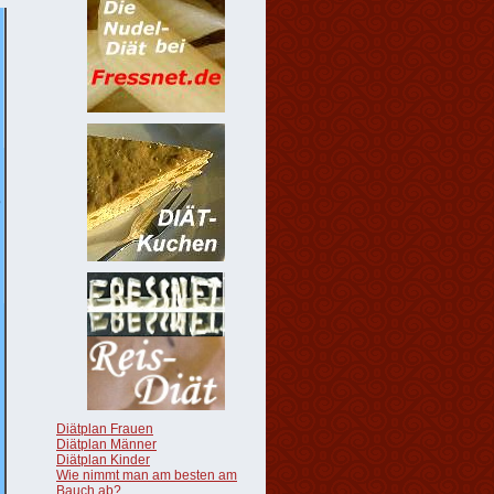
Diätplan Frauen
Diätplan Männer
Diätplan Kinder
Wie nimmt man am besten am
Bauch ab?