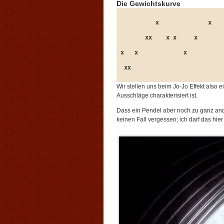
Die Gewichtskurve
          x              x
       xx    x x     x
x   x             x
 xx
Wir stellen uns beim Jo-Jo Effekt also 
Ausschläge charakterisiert ist.
Dass ein Pendel aber noch zu ganz and
keinen Fall vergessen; ich darf das hie