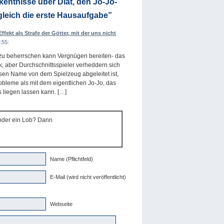
entnisse über Diät, den Jo-Jo-
leich die erste Hausaufgabe”
Effekt als Strafe der Götter, mit der uns nicht
:55:
s zu beherrschen kann Vergnügen bereiten- das
ik, aber Durchschnittsspieler verheddern sich
sen Name von dem Spielzeug abgeleitet ist,
bleme als mit dem eigentlichen Jo-Jo, das
s liegen lassen kann. […]
 oder ein Lob? Dann
Name (Pflichtfeld)
E-Mail (wird nicht veröffentlicht)
Webseite