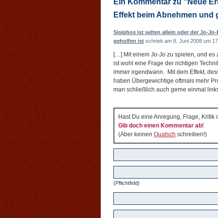
Ein Kommentar zu “Neue Erk
Effekt beim Abnehmen und g
Sisiphos ist selten allein oder der Jo-Jo-
geholfen ist
schrieb am 8. Juni 2008 um 17
[…] Mit einem Jo-Jo zu spielen, und e
ist wohl eine Frage der richtigen Techn
immer irgendwann. Mit dem Effekt, des
haben Übergewichtige oftmals mehr Pro
man schließlich auch gerne einmal link
Hast Du eine Anregung, Frage, Kritik
Gib doch einen Kommentar ab!
(Aber keinen
Quatsch
schreiben!)
(Pflichtfeld)