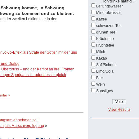
Ich trinke häufig ...
Leitungswasser
 in Schwung komme, in Schwung
Mineralwasser
Schwung zu kommen und zu bleiben.
nn der zweiten Lektion hier in den
Kaffee
schwarzen Tee
grünen Tee
Kräutertee
Früchtetee
Milch
r Jo-Jo-Effekt als Strafe der Götter, mit der uns
Kakao
g und Dialog
Saft/Schorle
 Überdruss – und der Kampf an drei Fronten
Limo/Cola
angen Sportpause – oder besser gleich
Bier
Wein
Sonstiges
ntar »
View Results
 langsam abnehmen soll
en, als Marschverpflegung
»