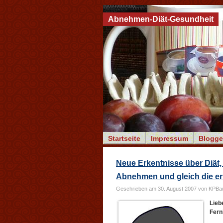
Abnehmen-Diät-Gesundheit
Startseite
Impressum
Blogge
Neue Erkentnisse über Diät,
Abnehmen und gleich die e
Geschrieben am 30. August 2007 von KPBa
Lieb
Fern