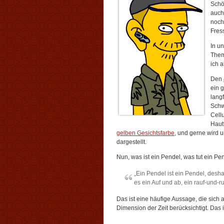
Schö
auch
noc
Fres
In u
Them
ich 
Den
ein 
lang
Schw
Cellu
Hautf
gelben Gesichtsfarbe
, und gerne wird 
dargestellt.
Nun, was ist ein Pendel, was tut ein Pe
„Ein Pendel ist ein Pendel, desha
es ein Auf und ab, ein rauf-und-r
Das ist eine häufige Aussage, die sich a
Dimension der Zeit berücksichtigt. Das i