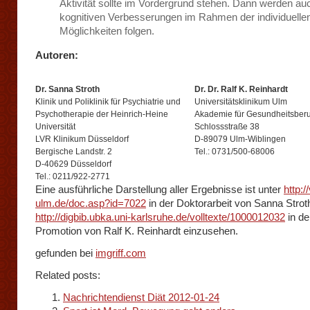
Aktivität sollte im Vordergrund stehen. Dann werden au
kognitiven Verbesserungen im Rahmen der individuelle
Möglichkeiten folgen.
Autoren:
Dr. Sanna Stroth
Dr. Dr. Ralf K. Reinhardt
Klinik und Poliklinik für Psychiatrie und
Universitätsklinikum Ulm
Psychotherapie der Heinrich-Heine
Akademie für Gesundheitsber
Universität
Schlossstraße 38
LVR Klinikum Düsseldorf
D-89079 Ulm-Wiblingen
Bergische Landstr. 2
Tel.: 0731/500-68006
D-40629 Düsseldorf
Tel.: 0211/922-2771
Eine ausführliche Darstellung aller Ergebnisse ist unter
http:/
ulm.de/doc.asp?id=7022
in der Doktorarbeit von Sanna Strot
http://digbib.ubka.uni-karlsruhe.de/volltexte/1000012032
in de
Promotion von Ralf K. Reinhardt einzusehen.
gefunden bei
imgriff.com
Related posts:
Nachrichtendienst Diät 2012-01-24