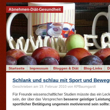
Abnehmen-Diät-Gesundheit
Startseite
Impressum
Bloggen & Diät
Blog-Links
D
Schlank und schlau mit Sport und Bewe
Geschrieben am 19. Februar 2010 von KPBaumgardt
Für Freunde wissenschaftlicher Studien müsste das ein Lec
sein, der über das Versprechen
besserer geistiger Leistun
sportlicher Betätigung ungemein motivierend sein sollte
: