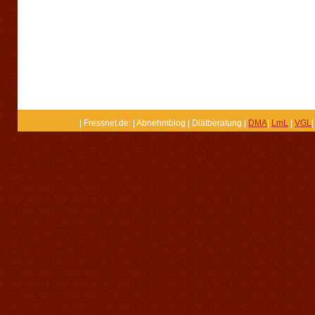
| Fressnet.de: | Abnehmblog | Diätberatung |
DMA
|
LmL
|
VGL