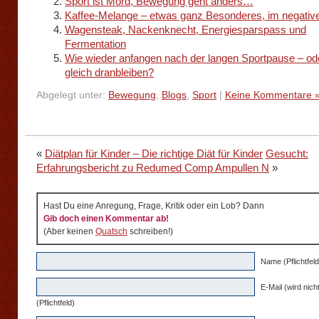
Sport ist Mord, Bewegung geht anders…
Kaffee-Melange – etwas ganz Besonderes, im negati
Wagensteak, Nackenknecht, Energiesparspass und
Fermentation
Wie wieder anfangen nach der langen Sportpause – od
gleich dranbleiben?
Abgelegt unter:
Bewegung
,
Blogs
,
Sport
|
Keine Kommentare 
«
Diätplan für Kinder – Die richtige Diät für Kinder
Gesucht:
Erfahrungsbericht zu Redumed Comp Ampullen N
»
Hast Du eine Anregung, Frage, Kritik oder ein Lob? Dann
Gib doch einen Kommentar ab!
(Aber keinen
Quatsch
schreiben!)
Name (Pflichtfeld
E-Mail (wird nicht
(Pflichtfeld)