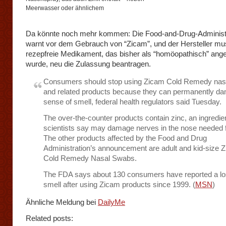
Meerwasser oder ähnlichem
Da könnte noch mehr kommen: Die Food-and-Drug-Administ
warnt vor dem Gebrauch von “Zicam”, und der Hersteller mu
rezepfreie Medikament, das bisher als “homöopathisch” an
wurde, neu die Zulassung beantragen.
Consumers should stop using Zicam Cold Remedy nasa
and related products because they can permanently d
sense of smell, federal health regulators said Tuesday.
The over-the-counter products contain zinc, an ingredie
scientists say may damage nerves in the nose needed f
The other products affected by the Food and Drug
Administration’s announcement are adult and kid-size 
Cold Remedy Nasal Swabs.
The FDA says about 130 consumers have reported a lo
smell after using Zicam products since 1999. (
MSN
)
Ähnliche Meldung bei
DailyMe
Related posts: