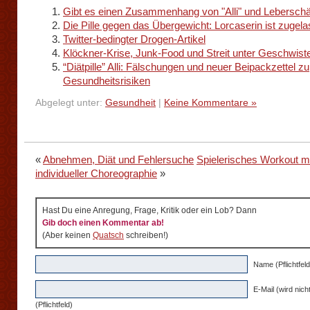
Gibt es einen Zusammenhang von "Alli" und Lebersch
Die Pille gegen das Übergewicht: Lorcaserin ist zugel
Twitter-bedingter Drogen-Artikel
Klöckner-Krise, Junk-Food und Streit unter Geschwist
“Diätpille” Alli: Fälschungen und neuer Beipackzettel zu
Gesundheitsrisiken
Abgelegt unter:
Gesundheit
|
Keine Kommentare »
«
Abnehmen, Diät und Fehlersuche
Spielerisches Workout m
individueller Choreographie
»
Hast Du eine Anregung, Frage, Kritik oder ein Lob? Dann
Gib doch einen Kommentar ab!
(Aber keinen
Quatsch
schreiben!)
Name (Pflichtfeld
E-Mail (wird nicht
(Pflichtfeld)