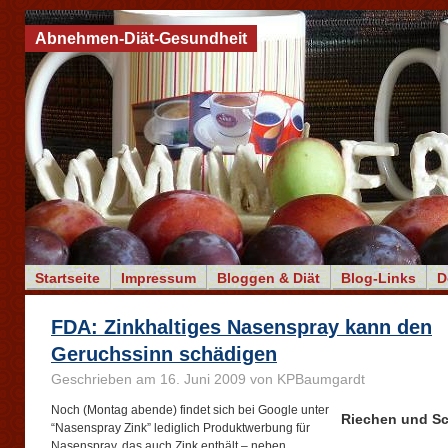
Abnehmen-Diät-Gesundheit
Startseite
Impressum
Bloggen & Diät
Blog-Links
D
FDA: Zinkhaltiges Nasenspray kann den
Geruchssinn schädigen
Geschrieben am 16. Juni 2009 von KPBaumgardt
Noch (Montag abende) findet sich bei Google unter
Riechen und S
“Nasenspray Zink” lediglich Produktwerbung für
Nasenspray, das auch Zink enthält – neben