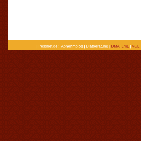
| Fressnet.de: | Abnehmblog | Diätberatung |
DMA
|
LmL
|
VGL