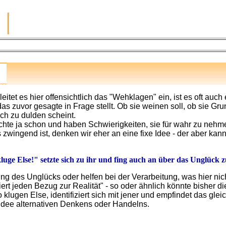
|
leitet es hier offensichtlich das "Wehklagen" ein, ist es oft au
 das zuvor gesagte in Frage stellt. Ob sie weinen soll, ob sie G
uch zu dulden scheint.
hte ja schon und haben Schwierigkeiten, sie für wahr zu nehm
ingend ist, denken wir eher an eine fixe Idee - der aber ka
uge Else!" setzte sich zu ihr und fing auch an über das Unglück 
g des Unglücks oder helfen bei der Verarbeitung, was hier nich
ert jeden Bezug zur Realität" - so oder ähnlich könnte bisher di
 klugen Else, identifiziert sich mit jener und empfindet das gl
e Idee alternativen Denkens oder Handelns.