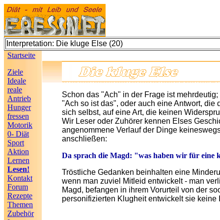
Interpretation: Die kluge Else (20)
Startseite
Ziele
Ideale
reale
Schon das "Ach" in der Frage ist mehrdeutig; 
Antrieb
"Ach so ist das", oder auch eine Antwort, die
Hunger
sich selbst, auf eine Art, die keinen Widerspr
fressen
Wir Leser oder Zuhörer kennen Elses Geschic
Motorik
angenommene Verlauf der Dinge keineswegs zw
0- Diät
anschließen:
Sport
Aktion
Da sprach die Magd: "was haben wir für eine kl
Lernen
Lesen!
Tröstliche Gedanken beinhalten eine Minderun
Kontakt
wenn man zuviel Mitleid entwickelt - man verli
Forum
Magd, befangen in ihrem Vorurteil von der soo
Rezepte
personifizierten Klugheit entwickelt sie kein
Themen
Zubehör