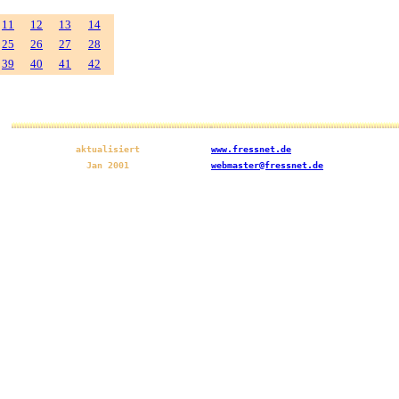
11
12
13
14
25
26
27
28
39
40
41
42
aktualisiert
www.fressnet.de
Jan 2001
webmaster@fressnet.de