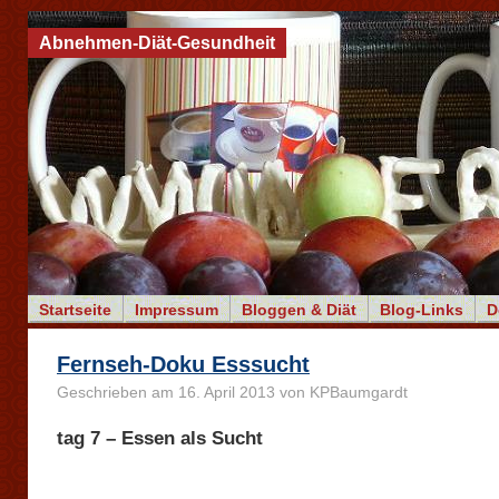
Abnehmen-Diät-Gesundheit
Startseite
Impressum
Bloggen & Diät
Blog-Links
D
Fernseh-Doku Esssucht
Geschrieben am 16. April 2013 von KPBaumgardt
tag 7 – Essen als Sucht