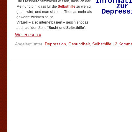
Informat
Die Fressnet-Stammleser wissen, dass ich der
zur
Meinung bin, dass für die
Selbsthilfe
zu wenig
Depress
getan wird, und man sich des Themas mehr als
gewohnt widmen sollte.
Virtuell – also internetbasiert – geschieht das
auch auf der Seite “
Sucht und Selbsthilfe
”.
Weiterlesen »
Abgelegt unter:
Depression
,
Gesundheit
,
Selbsthilfe
|
2 Komme