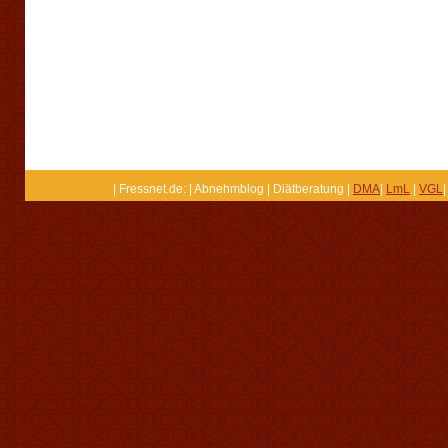
| Fressnet.de: | Abnehmblog | Diätberatung |
DMA
|
LmL
|
VGL