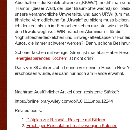
Abschalten – die Kohlekraftwerke („KKWs“) möcht‘ man sch
„Hambi“ (dieser Wald, der über Braunkohle wächst) soll bleib
unsere verantwortliche Umweltelite, und auch URWI (um mal
ähnliche Verniedlichung für „Urwald“ zu bilden) muss bleiben
ich denken, als ich im Fernsehen sehen musste, wie eine Ba
den Urwald wegfrisst. WIR brauchen Aluminium – für die
Yoghurtbecherdeckelchen und Einwegkaffeekapseln? Für lei
Autos, die immer schwerer werden? Dann, schöne Besinnu
Schöner kochen mit weniger Strom ist machbar – aber Res
„energiesparendes Kochen“
ist nicht drin?
Dass vor 38 Jahren John Lennon vor seinem Haus in New Y
erschossen wurde, sei dann nur noch am Rande erwähnt.
Nachtrag: Ausführlicher Artikel über „resistente Stärke“:
https://onlinelibrary.wiley.com/doi/10.1111/nbu.12244
Related posts:
Diätplan zur Reisdiät, Rezepte mit Bildern
Fruchtiger Reissalat mit realtiv wenigen Kalorien