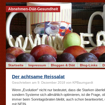
Abnehmen-Diät-Gesundheit
Startseite
Impressum
Bloggen & Diät
Blog-Links
D
Der achtsame Reissalat
Geschrieben am 9. Dezember 2018 von KPBaumgardt
Wenn „Evolution“ nicht nur bedeutet, dass die Starken überle
sondern Systeme sich allmählich optimieren, ist die Frage, ob
immer beim Sonntagsbraten bleibt, auch schon beantwortet,
mit NEIN.