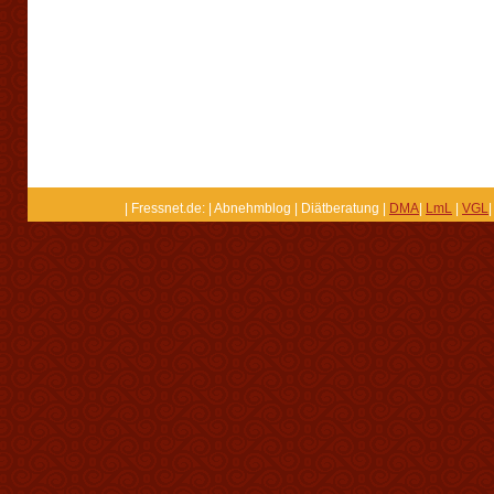
| Fressnet.de: | Abnehmblog | Diätberatung |
DMA
|
LmL
|
VGL