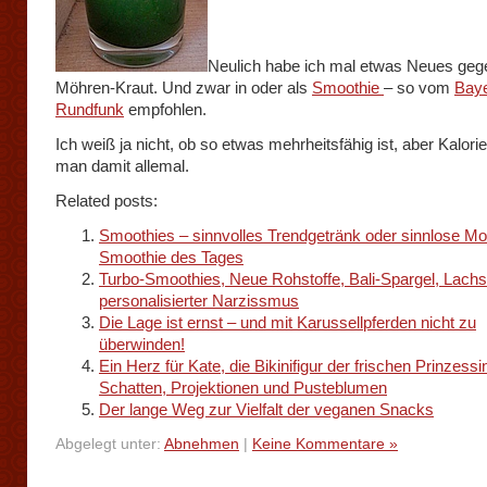
Neulich habe ich mal etwas Neues geg
Möhren-Kraut. Und zwar in oder als
Smoothie
– so vom
Baye
Rundfunk
empfohlen.
Ich weiß ja nicht, ob so etwas mehrheitsfähig ist, aber Kalori
man damit allemal.
Related posts:
Smoothies – sinnvolles Trendgetränk oder sinnlose 
Smoothie des Tages
Turbo-Smoothies, Neue Rohstoffe, Bali-Spargel, Lach
personalisierter Narzissmus
Die Lage ist ernst – und mit Karussellpferden nicht zu
überwinden!
Ein Herz für Kate, die Bikinifigur der frischen Prinzessi
Schatten, Projektionen und Pusteblumen
Der lange Weg zur Vielfalt der veganen Snacks
Abgelegt unter:
Abnehmen
|
Keine Kommentare »