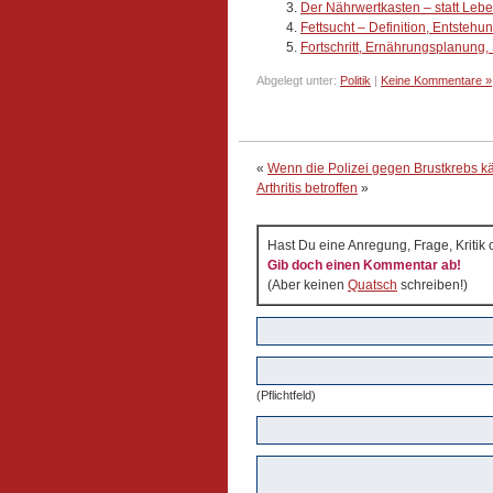
Der Nährwertkasten – statt Leb
Fettsucht – Definition, Entsteh
Fortschritt, Ernährungsplanung
Abgelegt unter:
Politik
|
Keine Kommentare »
«
Wenn die Polizei gegen Brustkrebs 
Arthritis betroffen
»
Hast Du eine Anregung, Frage, Kritik
Gib doch einen Kommentar ab!
(Aber keinen
Quatsch
schreiben!)
(Pflichtfeld)