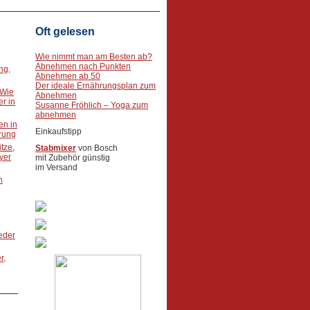
Oft gelesen
Wie nimmt man am Besten ab?
Abnehmen nach Punkten
ng,
Abnehmen ab 50
Der ideale Ernährungsplan zum
 Wie
Abnehmen
r in
Susanne Fröhlich – Yoga zum
abnehmen
en in
Einkaufstipp
rung
tze,
Stabmixer
von Bosch
oyer
mit Zubehör günstig
im Versand
n
ieder
r,