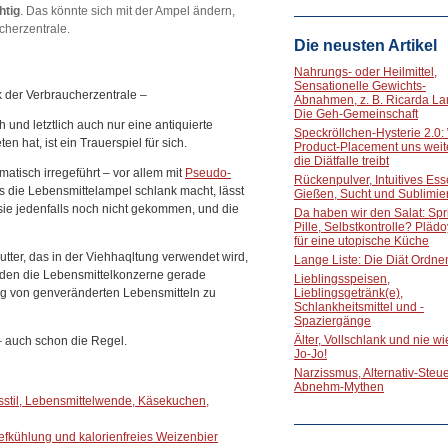
htig
. Das könnte sich mit der Ampel ändern,
cherzentrale.
Die neusten Artikel
Nahrungs- oder Heilmittel,
Sensationelle Gewichts-
 der Verbraucherzentrale –
Abnahmen, z. B. Ricarda La
Die Geh-Gemeinschaft
 und letztlich auch nur eine antiquierte
Speckröllchen-Hysterie 2.0:
en hat, ist ein Trauerspiel für sich.
Product-Placement uns weite
die Diätfalle treibt
atisch irregeführt – vor allem mit
Pseudo-
Rückenpulver, Intuitives Ess
s die Lebensmittelampel schlank macht, lässt
Gießen, Sucht und Sublimie
 sie jedenfalls noch nicht gekommen, und die
Da haben wir den Salat: Spri
Pille, Selbstkontrolle? Pläd
für eine utopische Küche
tter, das in der Viehhaqltung verwendet wird,
Lange Liste: Die Diät Ordne
nden die Lebensmittelkonzerne gerade
Lieblingsspeisen,
ung von genveränderten Lebensmitteln zu
Lieblingsgetränk(e),
Schlankheitsmittel und -
Spaziergänge
Älter, Vollschlank und nie w
 – auch schon die Regel.
Jo-Jo!
Narzissmus, Alternativ-Steue
Abnehm-Mythen
stil, Lebensmittelwende, Käsekuchen,
efkühlung und kalorienfreies Weizenbier