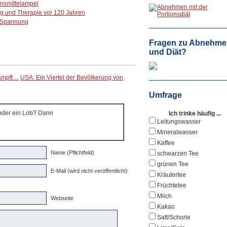
ensmittelampel
ung und Therapie vor 120 Jahren
, Spannung
Fragen zu Abnehme
und Diät?
kämpft…
USA: Ein Viertel der Bevölkerung von
Umfrage
 oder ein Lob? Dann
Ich trinke häufig ...
Leitungswasser
Mineralwasser
Kaffee
Name (Pflichtfeld)
schwarzen Tee
grünen Tee
E-Mail (wird nicht veröffentlicht)
Kräutertee
Früchtetee
Milch
Webseite
Kakao
Saft/Schorle