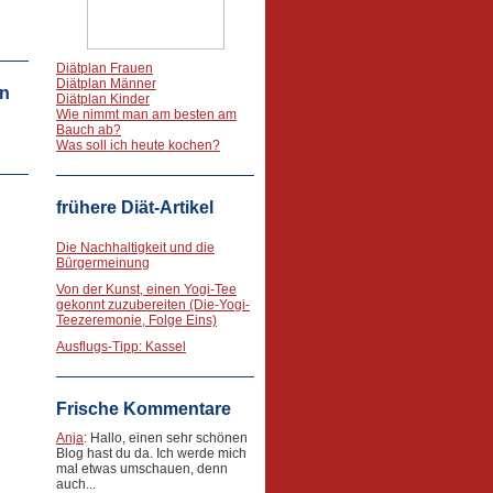
Diätplan Frauen
Diätplan Männer
n
Diätplan Kinder
Wie nimmt man am besten am
Bauch ab?
Was soll ich heute kochen?
frühere Diät-Artikel
Die Nachhaltigkeit und die
Bürgermeinung
Von der Kunst, einen Yogi-Tee
gekonnt zuzubereiten (Die-Yogi-
Teezeremonie, Folge Eins)
Ausflugs-Tipp: Kassel
Frische Kommentare
Anja
: Hallo, einen sehr schönen
Blog hast du da. Ich werde mich
mal etwas umschauen, denn
auch...