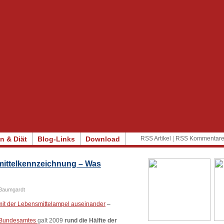
n & Diät
Blog-Links
Download
RSS Artikel
|
RSS Kommentar
mittelkennzeichnung – Was
Baumgardt
 mit der Lebensmittelampel auseinander
–
n Bundesamtes
galt 2009
rund die Hälfte der