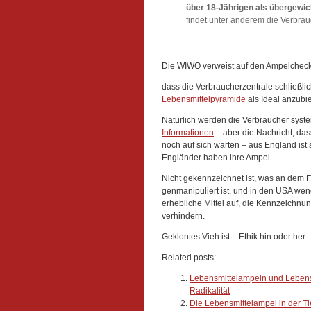
über 18-Jährigen als übergewic
findet unter anderem die Verbrau
Die WIWO verweist auf den Ampelcheck
dass die Verbraucherzentrale schließlich
Lebensmittelpyramide
als Ideal anzubiet
Natürlich werden die Verbraucher system
Informationen
- aber die Nachricht, das
noch auf sich warten – aus England ist
Engländer haben ihre Ampel…
Nicht gekennzeichnet ist, was an dem Fu
genmanipuliert ist, und in den USA we
erhebliche Mittel auf, die Kennzeichn
verhindern.
Geklontes Vieh ist – Ethik hin oder her
Related posts:
Lebensmittelampeln und Lebens
Radikalität
Die Lebensmittelampel in der Ti