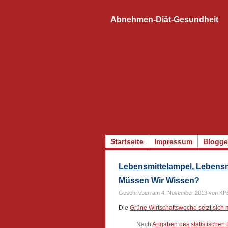
Abnehmen-Diät-Gesundheit
Startseite
Impressum
Blogge
Lebensmittelampel, Lebens
Müssen Wir Wissen?
Geschrieben am 4. November 2013 von KP
Die
Grüne Wirtschaftswoche setzt sich
Nach
Angaben des statistische