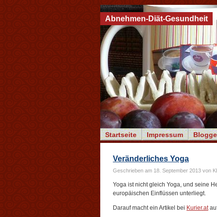
Abnehmen-Diät-Gesundheit
Startseite
Impressum
Blogge
Veränderliches Yoga
Geschrieben am 18. September 2013 von 
Yoga ist nicht gleich Yoga, und seine He
europäischen Einflüssen unterliegt.
Darauf macht ein Artikel bei
Kurier.at
au