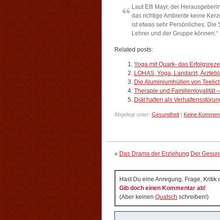
Laut Elfi Mayr, der Herausgeberi
das richtige Ambiente keine Ke
ist etwas sehr Persönliches. Di
Lehrer und der Gruppe können.“
Related posts:
Yoga mit Quark- das Erfolgsrez
LOHAS, Yoga, Landarzt, Ärztebla
Die Aluminiumhüllen von Teelic
Therapie und Familienloyalität
Diät halten als Verhaltensstöru
Abgelegt unter:
Gesundheit
|
Keine Komment
«
Das Drama der Erziehung
Der Gesund
Hast Du eine Anregung, Frage, Kritik
Gib doch einen Kommentar ab!
(Aber keinen
Quatsch
schreiben!)