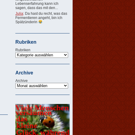
Lebenserfahrung kann ich
sagen, dass das mit den...
Julia
: Da hast du recht, was das
Fermentieren angeht, bin ich
Spätzünderin
Rubriken
Rubriken
Archive
Archive