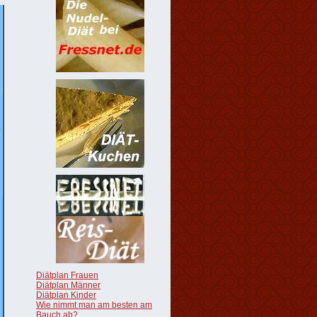
Diätplan Frauen
Diätplan Männer
Diätplan Kinder
Wie nimmt man am besten am
Bauch ab?