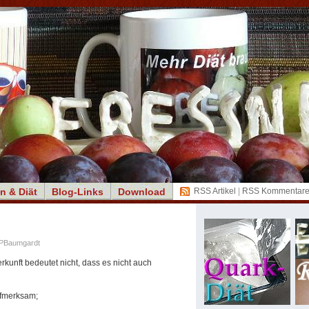
n & Diät
Blog-Links
Download
RSS Artikel
|
RSS Kommentar
KPBaumgardt
rkunft bedeutet nicht, dass es nicht auch
fmerksam;