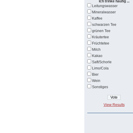
Ich trinke häufig ...
Leitungswasser
Mineralwasser
Kaffee
schwarzen Tee
grünen Tee
Kräutertee
Früchtetee
Milch
Kakao
Saft/Schorle
Limo/Cola
Bier
Wein
Sonstiges
View Results