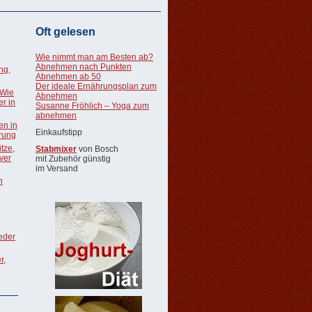
Oft gelesen
Wie nimmt man am Besten ab?
Abnehmen nach Punkten
ng,
Abnehmen ab 50
Der ideale Ernährungsplan zum
 Wie
Abnehmen
r in
Susanne Fröhlich – Yoga zum
abnehmen
en in
Einkaufstipp
rung
tze,
Stabmixer
von Bosch
oyer
mit Zubehör günstig
im Versand
n
ieder
r,