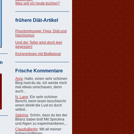
Was soll ich heute kochen?
frühere Diät-Artikel
Phantomhunger, Figur, Diät und
Narzissmus
Und der Teller wird doch leer
gegessen!
Kichererbsen mit Blattspinat
n
Frische Kommentare
Anja
: Hallo, einen sehr schönen
Blog hast du da. Ich werde mich
mal etwas umschauen, denn
auch...
N. Lang
: Ein sehr schöner
Bericht, beim lesen beschleicht
einen direkt die Lust es doch
selbst...
Sabrina
: Schön, dass du bei der
Bilanz dabei bist! Mit Spirulina
und Algen zu experimentieren,...
ClaudiaBerlin
: Mit all meiner
fortgeschrittenen