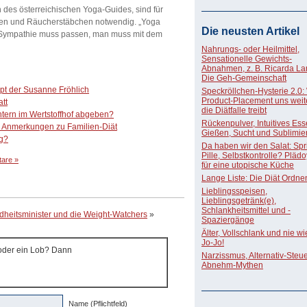
n des österreichischen Yoga-Guides, sind für
rzen und Räucherstäbchen notwendig. „Yoga
Die neusten Artikel
e Sympathie muss passen, man muss mit dem
Nahrungs- oder Heilmittel,
Sensationelle Gewichts-
Abnahmen, z. B. Ricarda La
Die Geh-Gemeinschaft
ept der Susanne Fröhlich
Speckröllchen-Hysterie 2.0:
Product-Placement uns weite
tt
die Diätfalle treibt
htern im Wertstoffhof abgeben?
Rückenpulver, Intuitives Ess
 – Anmerkungen zu Familien-Diät
Gießen, Sucht und Sublimie
ng?
Da haben wir den Salat: Spri
Pille, Selbstkontrolle? Pläd
are »
für eine utopische Küche
Lange Liste: Die Diät Ordne
Lieblingsspeisen,
Lieblingsgetränk(e),
Schlankheitsmittel und -
heitsminister und die Weight-Watchers
»
Spaziergänge
Älter, Vollschlank und nie w
Jo-Jo!
 oder ein Lob? Dann
Narzissmus, Alternativ-Steue
Abnehm-Mythen
Name (Pflichtfeld)