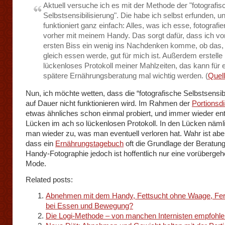
Aktuell versuche ich es mit der Methode der "fotografis
Selbstsensibilisierung". Die habe ich selbst erfunden, u
funktioniert ganz einfach: Alles, was ich esse, fotografie
vorher mit meinem Handy. Das sorgt dafür, dass ich v
ersten Biss ein wenig ins Nachdenken komme, ob das,
gleich essen werde, gut für mich ist. Außerdem erstelle 
lückenloses Protokoll meiner Mahlzeiten, das kann für 
spätere Ernährungsberatung mal wichtig werden. (
Quel
Nun, ich möchte wetten, dass die “fotografische Selbstsensibi
auf Dauer nicht funktionieren wird. Im Rahmen der
Portionsdi
etwas ähnliches schon einmal probiert, und immer wieder en
Lücken im ach so lückenlosen Protokoll. In den Lücken näm
man wieder zu, was man eventuell verloren hat. Wahr ist abe
dass ein
Ernährungstagebuch
oft die Grundlage der Beratung 
Handy-Fotographie jedoch ist hoffentlich nur eine vorüberge
Mode.
Related posts:
Abnehmen mit dem Handy, Fettsucht ohne Waage, Fern
bei Essen und Bewegung?
Die Logi-Methode – von manchen Internisten empfohle