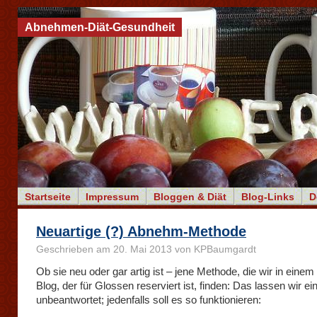
Abnehmen-Diät-Gesundheit
Startseite
Impressum
Bloggen & Diät
Blog-Links
D
Neuartige (?) Abnehm-Methode
Geschrieben am 20. Mai 2013 von KPBaumgardt
Ob sie neu oder gar artig ist – jene Methode, die wir in ein
Blog, der für Glossen reserviert ist, finden: Das lassen wir ei
unbeantwortet; jedenfalls soll es so funktionieren: