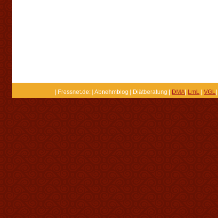
| Fressnet.de: | Abnehmblog | Diätberatung |
DMA
|
LmL
|
VGL