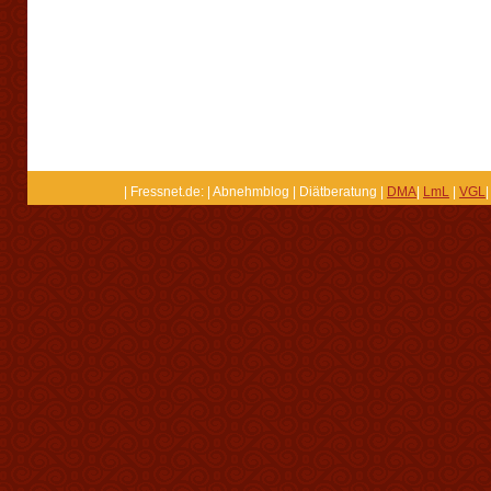
| Fressnet.de: | Abnehmblog | Diätberatung |
DMA
|
LmL
|
VGL