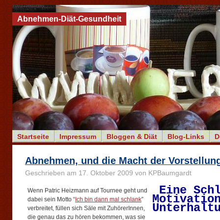
Abnehmen-Diät-Gesundheit
Startseite
Impressum
Bloggen & Diät
Blog-Links
D
Abnehmen, und die Macht der Vorstellun
Geschrieben am 17. Oktober 2009 von KPBaumgardt
Eine Sch
Wenn Patric Heizmann auf Tournee geht und
Motivatio
dabei sein Motto “
Ich bin dann mal schlank
”
Unterhalt
verbreitet, füllen sich Säle mit ZuhörerInnen,
die genau das zu hören bekommen, was sie