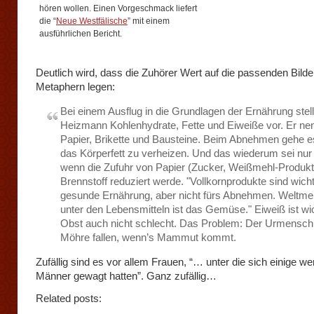
hören wollen. Einen Vorgeschmack liefert
die “
Neue Westfälische
” mit einem
ausführlichen Bericht.
Deutlich wird, dass die Zuhörer Wert auf die passenden Bilde
Metaphern legen:
Bei einem Ausflug in die Grundlagen der Ernährung stell
Heizmann Kohlenhydrate, Fette und Eiweiße vor. Er nen
Papier, Brikette und Bausteine. Beim Abnehmen gehe 
das Körperfett zu verheizen. Und das wiederum sei nur
wenn die Zufuhr von Papier (Zucker, Weißmehl-Produkt
Brennstoff reduziert werde. "Vollkornprodukte sind wichti
gesunde Ernährung, aber nicht fürs Abnehmen. Weltmei
unter den Lebensmitteln ist das Gemüse." Eiweiß ist wic
Obst auch nicht schlecht. Das Problem: Der Urmensch 
Möhre fallen, wenn’s Mammut kommt.
Zufällig sind es vor allem Frauen, “… unter die sich einige we
Männer gewagt hatten”. Ganz zufällig…
Related posts: