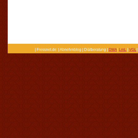
| Fressnet.de: | Abnehmblog | Diätberatung |
DMA
|
LmL
|
VGL