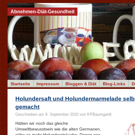
Abnehmen-Diät-Gesundheit
Startseite
Impressum
Bloggen & Diät
Blog-Links
D
Holundersaft und Holundermarmelade selb
gemacht
Geschrieben am 9. September 2010 von KPBaumgardt
Hätten wir noch das gleiche
Umweltbewusstsein wie die alten Germanen,
gäbe es mehr Holundersträuche: Denen war