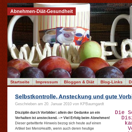
Abnehmen-Diät-Gesundheit
Startseite
Impressum
Bloggen & Diät
Blog-Links
D
Selbstkontrolle, Ansteckung und gute Vorb
Geschrieben am 20. Januar 2010 von KPBaumgardt
Die S
Disziplin durch Vorbilder: allein der Gedanke an ein
Dis
Verhalten ist ansteckend. –> Viel Erfolg beim Abnehmen!
ka
Dieser getwitterte Hinweis bezog sich heute auf einen
V
Artikel bei MensHealth, wenn auch deren heutige