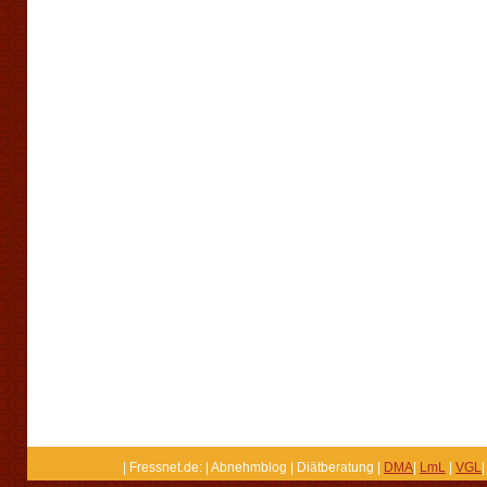
| Fressnet.de: | Abnehmblog | Diätberatung |
DMA
|
LmL
|
VGL