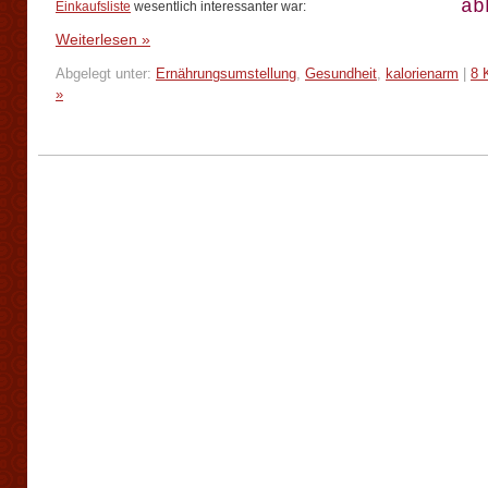
ab
Einkaufsliste
wesentlich interessanter war:
Weiterlesen »
Abgelegt unter:
Ernährungsumstellung
,
Gesundheit
,
kalorienarm
|
8 
»