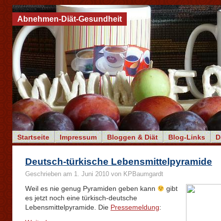
Abnehmen-Diät-Gesundheit
Startseite
Impressum
Bloggen & Diät
Blog-Links
D
Deutsch-türkische Lebensmittelpyramide
Geschrieben am 1. Juni 2010 von KPBaumgardt
Weil es nie genug Pyramiden geben kann
gibt
es jetzt noch eine türkisch-deutsche
Lebensmittelpyramide. Die
Pressemeldung
: