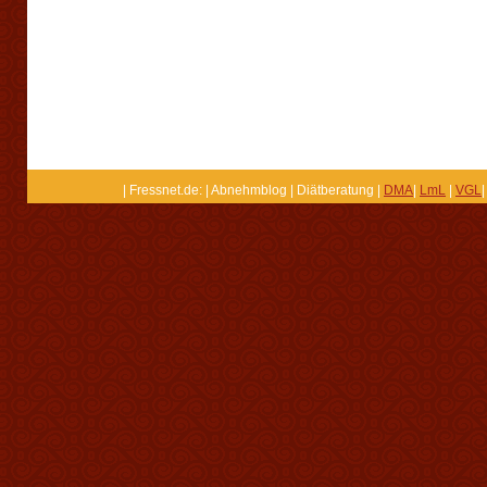
| Fressnet.de: | Abnehmblog | Diätberatung |
DMA
|
LmL
|
VGL