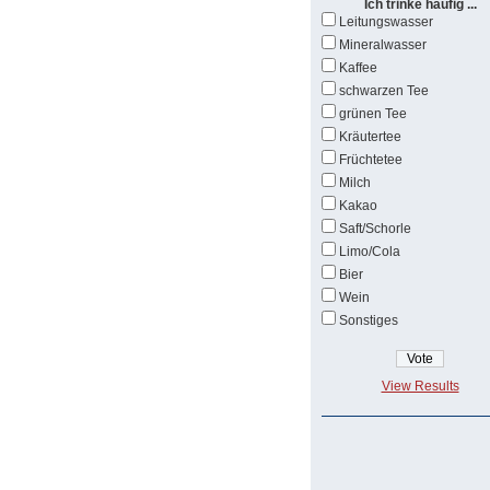
Ich trinke häufig ...
Leitungswasser
Mineralwasser
Kaffee
schwarzen Tee
grünen Tee
Kräutertee
Früchtetee
Milch
Kakao
Saft/Schorle
Limo/Cola
Bier
Wein
Sonstiges
View Results