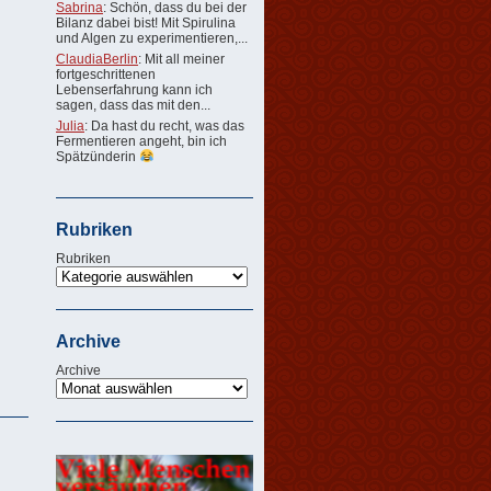
Sabrina
: Schön, dass du bei der
Bilanz dabei bist! Mit Spirulina
und Algen zu experimentieren,...
ClaudiaBerlin
: Mit all meiner
fortgeschrittenen
Lebenserfahrung kann ich
sagen, dass das mit den...
Julia
: Da hast du recht, was das
Fermentieren angeht, bin ich
Spätzünderin
Rubriken
Rubriken
Archive
Archive