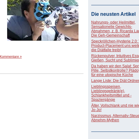
Die neusten Artikel
Nahrungs- oder Heilmittel,
Sensationelle Gewichts-
Abnahmen, z. B. Ricarda La
Die Geh-Gemeinschaft
Speckröllchen-Hysterie 2.0:
Product-Placement uns weite
die Diätfalle treibt
Rückenpulver, Intuitives Ess
 Kommentare »
Gießen, Sucht und Sublimie
Da haben wir den Salat: Spri
Pille, Selbstkontrolle? Pläd
für eine utopische Küche
Lange Liste: Die Diät Ordne
Lieblingsspeisen,
Lieblingsgetränk(e),
Schlankheitsmittel und -
Spaziergänge
Älter, Vollschlank und nie w
Jo-Jo!
Narzissmus, Alternativ-Steue
Abnehm-Mythen