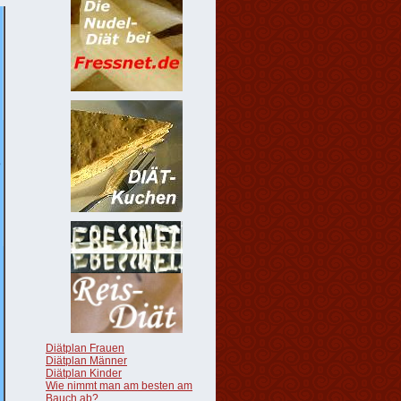
Diätplan Frauen
Diätplan Männer
Diätplan Kinder
Wie nimmt man am besten am
Bauch ab?