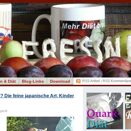
n & Diät
Blog-Links
Download
RSS Artikel
|
RSS Kommentar
 Die feine japanische Art, Kinder
gardt