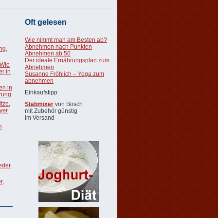
Oft gelesen
Wie nimmt man am Besten ab?
Abnehmen nach Punkten
ng,
Abnehmen ab 50
Der ideale Ernährungsplan zum
 Wie
Abnehmen
r in
Susanne Fröhlich – Yoga zum
abnehmen
en in
Einkaufstipp
rung
tze,
Stabmixer
von Bosch
oyer
mit Zubehör günstig
im Versand
n
ieder
r,