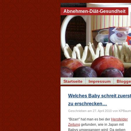
Abnehmen-Diät-Gesundheit
Startseite
Impressum
Blogge
Welches Baby schreit zuerst?
zu erschrecken…
Geschrieben am 27. April 2010 von KPBaum
“Bizarr” hat man es bei der
Hersfelder
Zeitung
gefunden, wie in Japan mit
Babys umgegangen wird: Da geben