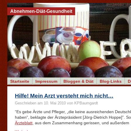
Abnehmen-Diät-Gesundheit
Startseite
Impressum
Bloggen & Diät
Blog-Links
D
Hilfe! Mein Arzt versteht mich nicht…
Geschrieben am 10. Mai 2010 von KPBaumgardt
“Es gebe Ärzte und Pfleger, „die keine ausreichenden Deutsch
haben“, beklagte der Ärztepräsident [Jörg-Dietrich Hoppe]”. So
Ärzteblatt
, aus dem Zusammenhang gerissen, und außerdem