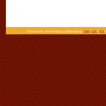
| Fressnet.de: | Abnehmblog | Diätberatung |
DMA
|
LmL
|
VGL