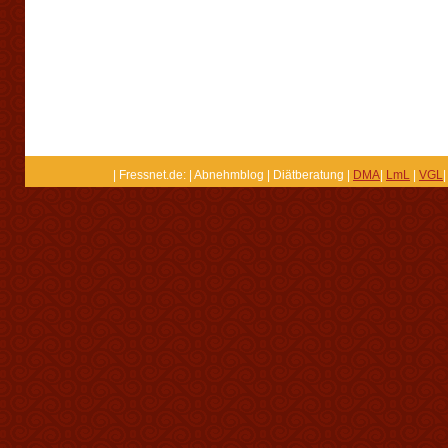
| Fressnet.de: | Abnehmblog | Diätberatung |
DMA
|
LmL
|
VGL