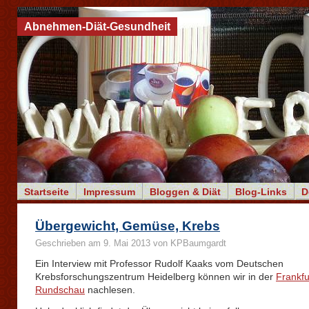
Abnehmen-Diät-Gesundheit
Startseite
Impressum
Bloggen & Diät
Blog-Links
D
Übergewicht, Gemüse, Krebs
Geschrieben am 9. Mai 2013 von KPBaumgardt
Ein Interview mit Professor Rudolf Kaaks vom Deutschen
Krebsforschungszentrum Heidelberg können wir in der
Frankfu
Rundschau
nachlesen.