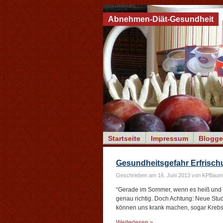
Abnehmen-Diät-Gesundheit
Startseite
Impressum
Blogge
Gesundheitsgefahr Erfrisc
Geschrieben am 16. Juni 2013 von KPBaum
“Gerade im Sommer, wenn es heiß und s
genau richtig. Doch Achtung: Neue Stud
können uns krank machen, sogar Krebs
Weiterlesen »