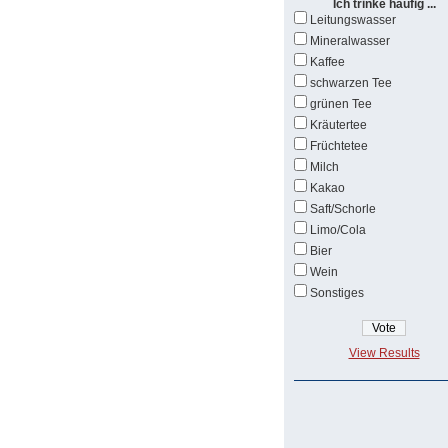
Ich trinke häufig ...
Leitungswasser
Mineralwasser
Kaffee
schwarzen Tee
grünen Tee
Kräutertee
Früchtetee
Milch
Kakao
Saft/Schorle
Limo/Cola
Bier
Wein
Sonstiges
View Results