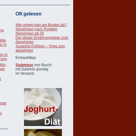
Oft gelesen
Wie nimmt man am Besten ab?
Abnehmen nach Punkten
ng,
Abnehmen ab 50
Der ideale Ernährungsplan zum
 Wie
Abnehmen
r in
Susanne Fröhlich – Yoga zum
abnehmen
en in
Einkaufstipp
rung
tze,
Stabmixer
von Bosch
oyer
mit Zubehör günstig
im Versand
n
ieder
r,