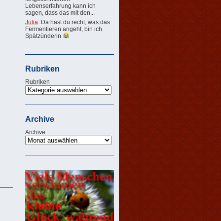
Lebenserfahrung kann ich
sagen, dass das mit den...
Julia
: Da hast du recht, was das
Fermentieren angeht, bin ich
Spätzünderin
Rubriken
Rubriken
Archive
Archive