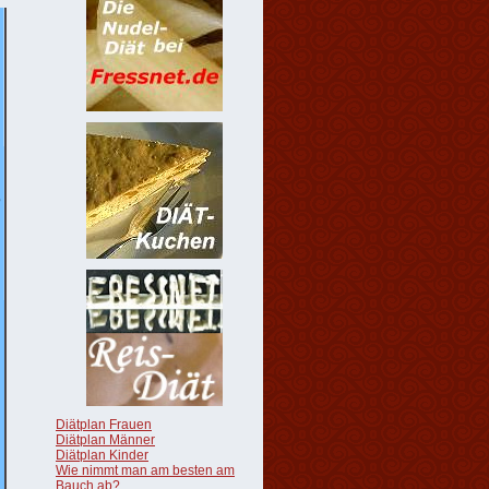
Diätplan Frauen
Diätplan Männer
Diätplan Kinder
Wie nimmt man am besten am
Bauch ab?