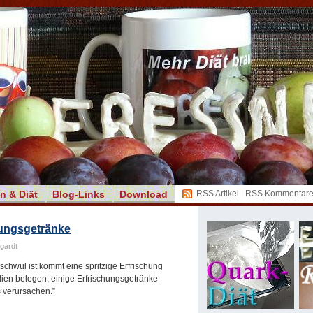
n & Diät
Blog-Links
Download
RSS Artikel
|
RSS Kommentar
hungsgetränke
gardt
chwül ist kommt eine spritzige Erfrischung
ien belegen, einige Erfrischungsgetränke
 verursachen.”