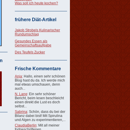
Was soll ich heute kochen?
frühere Diät-Artikel
Jakob Strobels Kulinarischer
Rundumschlag
Gesundes Essen als
Gemeinschaftsaufgabe
Des Teufels Zucker
n
Frische Kommentare
Anja
: Hallo, einen sehr schönen
Blog hast du da. Ich werde mich
mal etwas umschauen, denn
auch...
N. Lang
: Ein sehr schöner
Bericht, beim lesen beschleicht
einen direkt die Lust es doch
selbst...
Sabrina
: Schön, dass du bei der
Bilanz dabei bist! Mit Spirulina
und Algen zu experimentieren,...
ClaudiaBerlin
: Mit all meiner
fortgeschrittenen