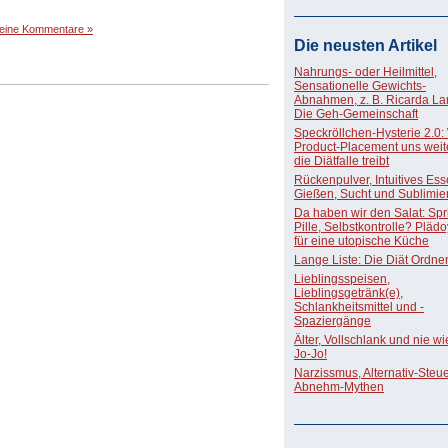
eine Kommentare »
Die neusten Artikel
Nahrungs- oder Heilmittel,
Sensationelle Gewichts-
Abnahmen, z. B. Ricarda La
Die Geh-Gemeinschaft
Speckröllchen-Hysterie 2.0:
Product-Placement uns weite
die Diätfalle treibt
Rückenpulver, Intuitives Ess
Gießen, Sucht und Sublimie
Da haben wir den Salat: Spri
Pille, Selbstkontrolle? Pläd
für eine utopische Küche
Lange Liste: Die Diät Ordne
Lieblingsspeisen,
Lieblingsgetränk(e),
Schlankheitsmittel und -
Spaziergänge
Älter, Vollschlank und nie w
Jo-Jo!
Narzissmus, Alternativ-Steue
Abnehm-Mythen