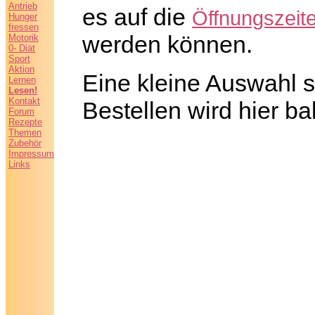
Antrieb
es auf die
Öffnungszeit
Hunger
fressen
werden können.
Motorik
0- Diät
Sport
Aktion
Eine kleine Auswahl 
Lernen
Lesen!
Kontakt
Bestellen wird hier ba
Forum
Rezepte
Themen
Zubehör
Impressum
Links